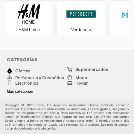
H&M home
Verdecora
M
CATEGORÍAS
Supermercados
Ofertas
Perfumería y Cosmética
Moda
Electrónica
Hogar
Deporte
Bricolaje y jardinería
Más categorías
Juguetes y bebés
Auto y Moto
Mascotas
Otros
Copyright © 2026 Todos los derechos reservados. Queda prohibido copiar o
reproducir los textos sin acuerdo escrito de antemano. Las fotografías, imágenes y
folletos de los productos son sólo a fines ilustrativos. Las precios con descuentos
vienen de distribuidores oficiales que figuran en este sitio. Las ofertas son válidas
desde y hasta la fecha de vencimiento o hasta agotar stock. El objetivo de este sitio
es informativo y no puede ser usado para reclamar los productos. Los precios pueden
variar dependiendo de la ubicación.