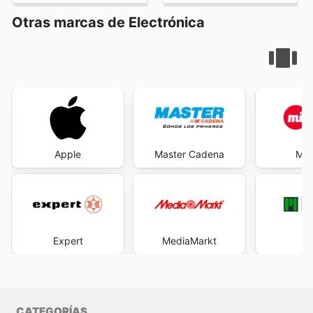
Otras marcas de Electrónica
Apple
Master Cadena
Mi 
Expert
MediaMarkt
M
CATEGORÍAS