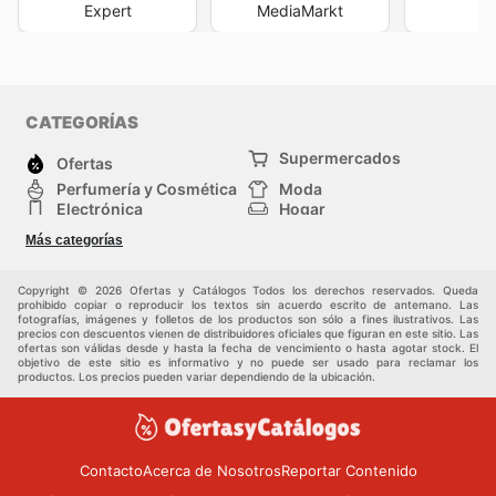
Expert
MediaMarkt
M
CATEGORÍAS
Supermercados
Ofertas
Perfumería y Cosmética
Moda
Electrónica
Hogar
Deporte
Bricolaje y jardinería
Más categorías
Juguetes y bebés
Auto y Moto
Mascotas
Otros
Copyright © 2026 Ofertas y Catálogos Todos los derechos reservados. Queda
prohibido copiar o reproducir los textos sin acuerdo escrito de antemano. Las
fotografías, imágenes y folletos de los productos son sólo a fines ilustrativos. Las
precios con descuentos vienen de distribuidores oficiales que figuran en este sitio. Las
ofertas son válidas desde y hasta la fecha de vencimiento o hasta agotar stock. El
objetivo de este sitio es informativo y no puede ser usado para reclamar los
productos. Los precios pueden variar dependiendo de la ubicación.
Contacto
Acerca de Nosotros
Reportar Contenido