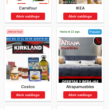
Carrefour
IKEA
Abrir catálogo
Abrir catálogo
¡Vence hoy!
Hasta el 22 ago.
Popular
Costco
Atrapamuebles
Abrir catálogo
Abrir catálogo