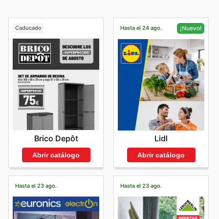
Caducado
Hasta el 24 ago.
¡Nuevo!
Brico Depôt
Lidl
Abrir catálogo
Abrir catálogo
Hasta el 23 ago.
Hasta el 23 ago.