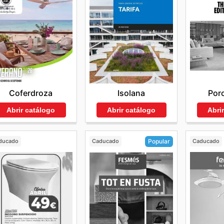
Coferdroza
Isolana
Por
Abrir catálogo
Abrir catálogo
Abri
ducado
Caducado
Caducado
Popular