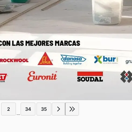
2
34
35
...