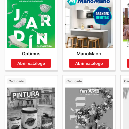
Optimus
ManoMano
Abrir catálogo
Abrir catálogo
Caducado
Caducado
Ca