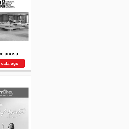
celanosa
r catálogo