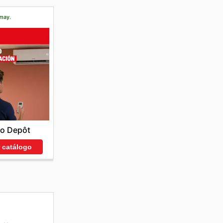
 may.
co Depôt
r catálogo