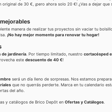
 original de 30 €, ¡pero ahora solo 20 €! ¿Vas a dejar que
nmejorables
ente manera de realizar tus proyectos sin vaciar tu bolsil
lsa.
¡No hay mejor momento para renovar tu hogar!
s
 de jardinería
. Por tiempo limitado, nuestro
cortacésped e
Aprovecha este
descuento de 40 €
!
embre
será un día lleno de sorpresas. Nos estamos prepar
riales
que no querrás perderte. Marca en tu calendario es
rtas del año.
rtas y catálogos de Brico Depôt en
Ofertas y Catálogos
.