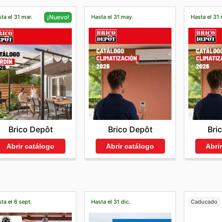
ta el 31 mar.
Hasta el 31 may.
Hasta el 31
¡Nuevo!
Brico Depôt
Bri
Brico Depôt
Abrir catálogo
Abri
Abrir catálogo
ta el 6 sept.
Hasta el 31 dic.
Caducado