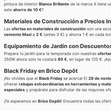
pintura de interior
Blanco Brillante
de la marca X tiene un
este
ahorro de 10 €
?
Materiales de Construcción a Precios I
Las
ofertas en materiales de construcción
son una excel
cemento Maxi
a
2 €
(antes 3 €) y ahorra 1 € en cada bo
Equipamiento de Jardín con Descuento
Prepara tu jardín para la temporada con nuestras
ofertas
350W ahora solo te costará
80 €
, en lugar de 120 €. ¡
Black Friday en Brico Depôt
¡No olvides que el
Black Friday
se acerca! El
28 de novi
ofrecer
rebajas extraordinarias en herramientas y mate
especiales
y prepárate para disfrutar de las mayores ofe
¡Te esperamos en
Brico Depôt
! Encuentra todas las ofe