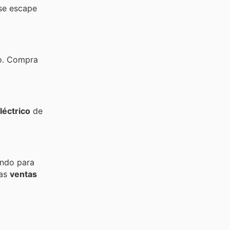
 se escape
lo. Compra
léctrico
de
ando para
tas
ventas