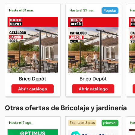
Hasta el 31 mar.
Hasta el 31 mar.
Has
Popular
Brico Depôt
Brico Depôt
Abrir catálogo
Abrir catálogo
Otras ofertas de Bricolaje y jardinería
Hasta el 7 ago.
Expira en 3 días
Has
¡Nuevo!