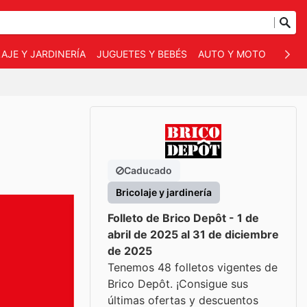
AJE Y JARDINERÍA
JUGUETES Y BEBÉS
AUTO Y MOTO
MASC
Caducado
Bricolaje y jardinería
Folleto de Brico Depôt - 1 de
abril de 2025 al 31 de diciembre
de 2025
Tenemos 48 folletos vigentes de
Brico Depôt. ¡Consigue sus
últimas ofertas y descuentos