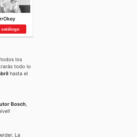
rrOkey
r catálogo
 todos los
trarás todo lo
bril
hasta el
cutor Bosch
,
ivel!
erder. La