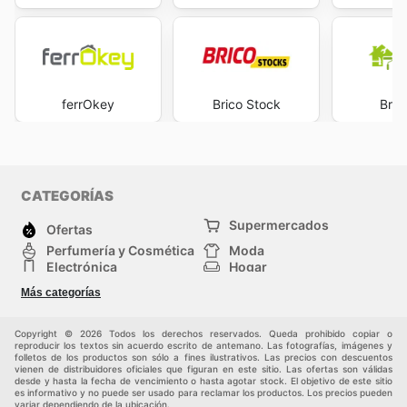
ferrOkey
Brico Stock
Bric
CATEGORÍAS
Supermercados
Ofertas
Perfumería y Cosmética
Moda
Electrónica
Hogar
Deporte
Bricolaje y jardinería
Más categorías
Juguetes y bebés
Auto y Moto
Mascotas
Otros
Copyright © 2026 Todos los derechos reservados. Queda prohibido copiar o
reproducir los textos sin acuerdo escrito de antemano. Las fotografías, imágenes y
folletos de los productos son sólo a fines ilustrativos. Las precios con descuentos
vienen de distribuidores oficiales que figuran en este sitio. Las ofertas son válidas
desde y hasta la fecha de vencimiento o hasta agotar stock. El objetivo de este sitio
es informativo y no puede ser usado para reclamar los productos. Los precios pueden
variar dependiendo de la ubicación.