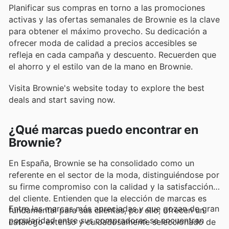
Planificar sus compras en torno a las promociones
activas y las ofertas semanales de Brownie es la clave
para obtener el máximo provecho. Su dedicación a
ofrecer moda de calidad a precios accesibles se
refleja en cada campaña y descuento. Recuerden que
el ahorro y el estilo van de la mano en Brownie.
Visita Brownie's website today to explore the best
deals and start saving now.
¿Qué marcas puedo encontrar en
Brownie?
En España, Brownie se ha consolidado como un
referente en el sector de la moda, distinguiéndose por
su firme compromiso con la calidad y la satisfacción
del cliente. Entienden que la elección de marcas es
Entre las marcas más apreciadas y que gozan de gran
fundamental para sus clientas, por ello, ofrecen un
popularidad entre sus compradoras se encuentran
catálogo extenso y cuidadosamente seleccionado de