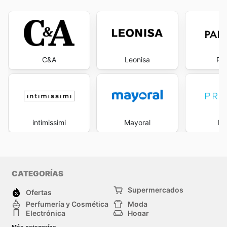
C&A
Leonisa
Pa
intimissimi
Mayoral
Pr
CATEGORÍAS
Supermercados
Ofertas
Perfumería y Cosmética
Moda
Electrónica
Hogar
Deporte
Bricolaje y jardinería