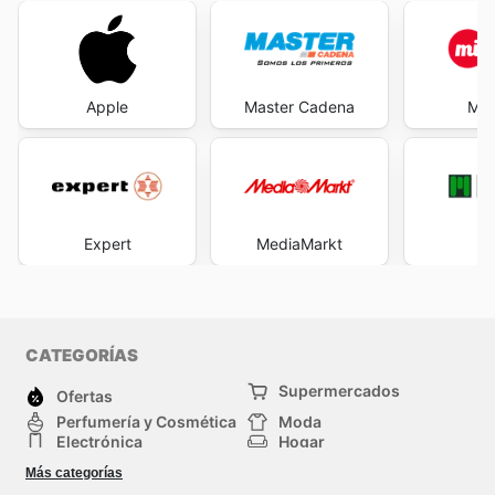
Apple
Master Cadena
Mi 
Expert
MediaMarkt
M
CATEGORÍAS
Supermercados
Ofertas
Perfumería y Cosmética
Moda
Electrónica
Hogar
Deporte
Bricolaje y jardinería
Más categorías
Juguetes y bebés
Auto y Moto