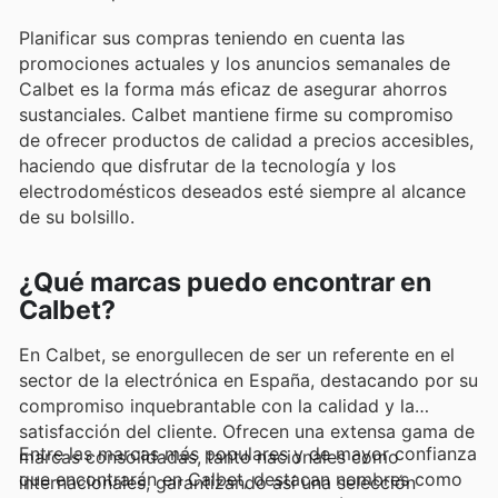
Planificar sus compras teniendo en cuenta las
promociones actuales y los anuncios semanales de
Calbet es la forma más eficaz de asegurar ahorros
sustanciales. Calbet mantiene firme su compromiso
de ofrecer productos de calidad a precios accesibles,
haciendo que disfrutar de la tecnología y los
electrodomésticos deseados esté siempre al alcance
de su bolsillo.
¿Qué marcas puedo encontrar en
Calbet?
En Calbet, se enorgullecen de ser un referente en el
sector de la electrónica en España, destacando por su
compromiso inquebrantable con la calidad y la
satisfacción del cliente. Ofrecen una extensa gama de
Entre las marcas más populares y de mayor confianza
marcas consolidadas, tanto nacionales como
que encontrarán en Calbet, destacan nombres como
internacionales, garantizando así una selección