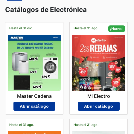
España! Calbet se complace en anunciar que cuentan
Durante el año, Calbet organiza una serie de eventos de
cocina son esenciales y muy buscados en las rebajas
todos sus clientes en 🇪🇸 España. Generalmente, sus
Hoy en día, Calbet mantiene una presencia robusta y
compromiso constante con la satisfacción del cliente y
del Black Friday. Gracias a los Calbet offers y las
con una presencia online oficial en 🇪🇸 España 3,
ventas muy esperados que no querrán pasar por alto. El
Catálogos de Electrónica
tiendas abren sus puertas a las
9:30 de la mañana
y
vibrante en toda España, contando con una red de más
la disponibilidad de artículos que responden a las
excelentes ofertas de Calbet Black Friday sales, los
facilitando a sus clientes el acceso a su completo
Black Friday
es una cita clave, donde encontrarán
permanecen abiertas hasta las
21:30 de la noche
,
de 120 tiendas distribuidas estratégicamente a lo largo
consumidores pueden equipar su cocina con
necesidades y deseos de la comunidad. Su presencia
catálogo de productos desde la comodidad de su hogar
descuentos espectaculares de hasta un X% OFF en
productos de calidad a precios reducidos, una
ofreciendo así una jornada completa para realizar sus
del territorio nacional. Su extenso catálogo abarca una
se traduce en un punto de encuentro para quienes
o mientras se desplazan. Los compradores pueden
categorías estrella como electrónica, electrodomésticos
tendencia que se mantiene gracias a su popularidad
compras. Este extenso horario les permite a los clientes
amplia gama de Electrónica de consumo y profesional,
Hasta el 31 dic.
Hasta el 31 ago.
¡Nuevo!
buscan no solo productos de primera necesidad, sino
constante.
explorar y adquirir sus artículos favoritos, desde los
y moda. Es el momento ideal para hacerse con esos
disfrutar de una experiencia de compra cómoda y
incluyendo las últimas novedades en imagen y sonido,
también aquellos que aportan valor a su día a día,
productos más demandados hasta las últimas
artículos de alta demanda. Poco después, llega el
flexible, sin sentirse apurados.
informática, telefonía y accesorios, consolidándose
siempre con la garantía de una marca que entiende el
novedades, visitando su tienda online en [insertar URL
Cyber Monday
, centrado en ofertas exclusivas online, a
Los momentos más convenientes para visitar Calbet y
como un destino preferente para aquellos que buscan la
mercado español y se adapta a sus dinámicas. Los
oficial de Calbet España aquí]. Esta plataforma digital
menudo con beneficios como envío gratuito o puntos de
disfrutar de una experiencia de compra más tranquila
máxima calidad y el mejor servicio. La continua
consumidores de España 3 recurren a Calbet por su
ha sido diseñada para ofrecer una experiencia de
recompensa adicionales por sus compras, haciendo que
suelen ser a
media mañana, entre las 10:30 y las
expansión y el firme compromiso con la satisfacción del
fiabilidad, la diversidad de su catálogo y la
compra fluida y accesible, permitiendo a los clientes
las
Calbet sales this week
sean aún más atractivas. Las
12:30
, o a
principios de la tarde, desde las 15:00
cliente ratifican su posición como líder indiscutible en el
accesibilidad de sus propuestas, convirtiéndola en una
descubrir y disfrutar de todo lo que Calbet tiene para
Christmas and Holiday Sales
son perfectas para
hasta las 17:00
, especialmente durante la semana.
sector de la Electrónica en España, respondiendo con
opción predilecta para sus compras habituales y
ofrecer con solo unos clics.
encontrar regalos únicos y aprovechar ofertas en packs
Durante estas franjas horarias, las tiendas tienden a
excelencia a las necesidades de un público cada vez
puntuales.
Los compradores que elijan la tienda online de Calbet
y sets temáticos, ideales para esta época festiva.
tener menos afluencia de público, lo que facilita la
más exigente y conectado.
Calbet: Promociones Exclusivas y Ahorro Continuo
en España podrán acceder a un mundo de ahorros y
Además, no olviden las
Seasonal Clearance Events
,
navegación por los pasillos, la atención del personal y la
Una de las facetas más atractivas de la experiencia
ofertas exclusivas. Se presentan regularmente
donde pueden conseguir fantásticos descuentos en
búsqueda de los productos deseados. Para una
Calbet reside en la constante disponibilidad de ofertas y
Master Cadena
Mi Electro
promociones digitales especiales, descuentos por
colecciones de temporadas pasadas, ¡una oportunidad
experiencia aún más relajada, las últimas horas de la
promociones diseñadas para maximizar el ahorro de sus
tiempo limitado y ventas flash que a menudo no se
dorada para los cazadores de gangas! Y, por supuesto,
tarde también pueden ser menos concurridas, aunque
Abrir catálogo
Abrir catálogo
clientes. A través de sus
Calbet weekly ads
y el acceso
encuentran disponibles en las tiendas físicas. Además,
Calbet siempre nos sorprende con
Other Special
la disponibilidad de ciertos artículos podría variar tras
a
Calbet flyers
actualizados regularmente, los
los clientes pueden beneficiarse de atractivos paquetes
Promotions
y campañas únicas que ofrecen ahorros
los picos de demanda. Planificar su visita en estos
consumidores tienen la oportunidad de descubrir
de productos y ofertas exclusivas diseñadas para
adicionales y experiencias de compra únicas.
periodos les permitirá aprovechar al máximo su tiempo
descuentos significativos y ofertas de tiempo limitado
Hasta el 31 ago.
Hasta el 31 ago.
maximizar su valor. Animan a los compradores a visitar
Para asegurarse de que aprovechan al máximo todas
y disfrutar de una compra más placentera y eficiente.
que hacen que la compra sea aún más gratificante. La
su sitio web con frecuencia para estar al tanto de estas
las
Calbet sales
, les recomendamos planificar sus