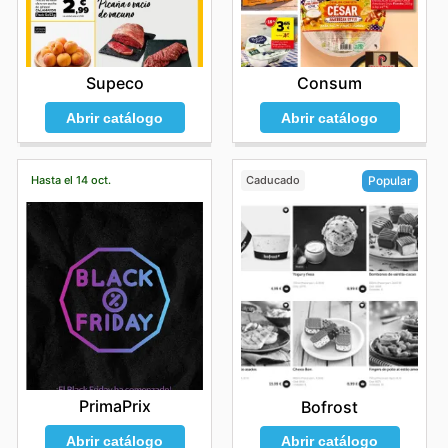
Supeco
Consum
Abrir catálogo
Abrir catálogo
Hasta el 14 oct.
Caducado
Popular
PrimaPrix
Bofrost
Abrir catálogo
Abrir catálogo