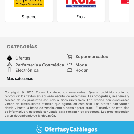
Supeco
Froiz
S
CATEGORÍAS
Supermercados
Ofertas
Perfumería y Cosmética
Moda
Electrónica
Hogar
Deporte
Bricolaje y jardinería
Más categorías
Juguetes y bebés
Auto y Moto
Mascotas
Otros
Copyright © 2026 Todos los derechos reservados. Queda prohibido copiar o
reproducir los textos sin acuerdo escrito de antemano. Las fotografías, imágenes y
folletos de los productos son sólo a fines ilustrativos. Las precios con descuentos
vienen de distribuidores oficiales que figuran en este sitio. Las ofertas son válidas
desde y hasta la fecha de vencimiento o hasta agotar stock. El objetivo de este sitio
es informativo y no puede ser usado para reclamar los productos. Los precios pueden
variar dependiendo de la ubicación.