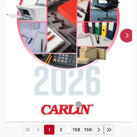
1
2
158
159
...