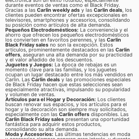
durante eventos de ventas como el Black Friday.
Gracias a las
Carlin weekly ads
y las
Carlin deals
, los
clientes pueden encontrar ofertas excepcionales en
televisores, smartphones y accesorios, consolidando
su posición como artículos de alta demanda.
Pequeños Electrodomésticos:
La conveniencia y el
ahorro que ofrecen los pequeños electrodomésticos
los convierten en favoritos perennes, y las
Carlin
Black Friday sales
no son la excepción. Estos
artículos, prominentemente destacados en las
Carlin
offers
, aseguran una alta demanda por su practicidad
y el valor añadido de los descuentos.
Juguetes y Juegos:
La época de rebajas es un
momento clave para las familias, y los juguetes
ocupan un lugar destacado entre los más vendidos en
Carlin. Las
Carlin deals
y las promociones especiales
de Black Friday hacen que estas selecciones sean
especialmente atractivas, impulsando su popularidad
y volumen de ventas.
Artículos para el Hogar y Decoración:
Los clientes
buscan renovar sus espacios, y los artículos para el
hogar y la decoración son siempre muy solicitados,
especialmente con las
Carlin offers
disponibles. Las
Carlin Black Friday sales
presentan una oportunidad
fantástica para adquirir estos productos,
consolidando su alta demanda.
Moda y Accesorios:
Las últimas tendencias en moda
y accesorios siempre generan gran interés, y durante