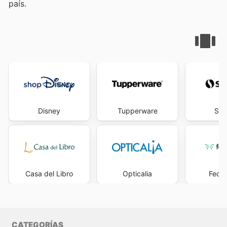
país.
Disney
Tupperware
Sol
Casa del Libro
Opticalia
Feder
CATEGORÍAS