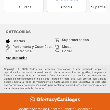
La Sirena
Condis
Supermerca
CATEGORÍAS
Supermercados
Ofertas
Perfumería y Cosmética
Moda
Electrónica
Hogar
Deporte
Bricolaje y jardinería
Más categorías
Juguetes y bebés
Auto y Moto
Mascotas
Otros
Copyright © 2026 Todos los derechos reservados. Queda prohibido copiar o
reproducir los textos sin acuerdo escrito de antemano. Las fotografías, imágenes y
folletos de los productos son sólo a fines ilustrativos. Las precios con descuentos
vienen de distribuidores oficiales que figuran en este sitio. Las ofertas son válidas
desde y hasta la fecha de vencimiento o hasta agotar stock. El objetivo de este sitio
es informativo y no puede ser usado para reclamar los productos. Los precios pueden
variar dependiendo de la ubicación.
Contacto
Acerca de Nosotros
Reportar Contenido