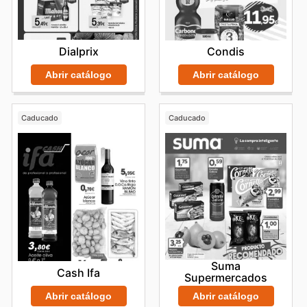
Dialprix
Condis
Abrir catálogo
Abrir catálogo
Caducado
Caducado
Suma
Cash Ifa
Supermercados
Abrir catálogo
Abrir catálogo