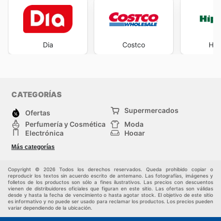
Dia
Costco
Hip
CATEGORÍAS
Supermercados
Ofertas
Perfumería y Cosmética
Moda
Electrónica
Hogar
Deporte
Bricolaje y jardinería
Más categorías
Juguetes y bebés
Auto y Moto
Mascotas
Otros
Copyright © 2026 Todos los derechos reservados. Queda prohibido copiar o
reproducir los textos sin acuerdo escrito de antemano. Las fotografías, imágenes y
folletos de los productos son sólo a fines ilustrativos. Las precios con descuentos
vienen de distribuidores oficiales que figuran en este sitio. Las ofertas son válidas
desde y hasta la fecha de vencimiento o hasta agotar stock. El objetivo de este sitio
es informativo y no puede ser usado para reclamar los productos. Los precios pueden
variar dependiendo de la ubicación.