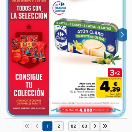
1
2
82
83
...