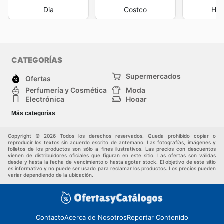
Dia
Costco
Hip
CATEGORÍAS
Supermercados
Ofertas
Perfumería y Cosmética
Moda
Electrónica
Hogar
Deporte
Bricolaje y jardinería
Más categorías
Juguetes y bebés
Auto y Moto
Mascotas
Otros
Copyright © 2026 Todos los derechos reservados. Queda prohibido copiar o
reproducir los textos sin acuerdo escrito de antemano. Las fotografías, imágenes y
folletos de los productos son sólo a fines ilustrativos. Las precios con descuentos
vienen de distribuidores oficiales que figuran en este sitio. Las ofertas son válidas
desde y hasta la fecha de vencimiento o hasta agotar stock. El objetivo de este sitio
es informativo y no puede ser usado para reclamar los productos. Los precios pueden
variar dependiendo de la ubicación.
Contacto
Acerca de Nosotros
Reportar Contenido