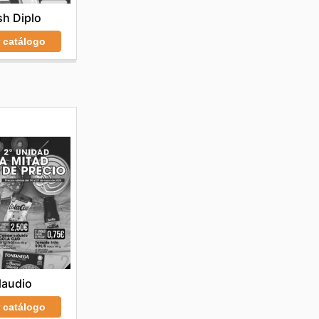
h Diplo
r catálogo
laudio
r catálogo