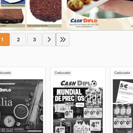
1
2
3
ducado
Caducado
Caducado