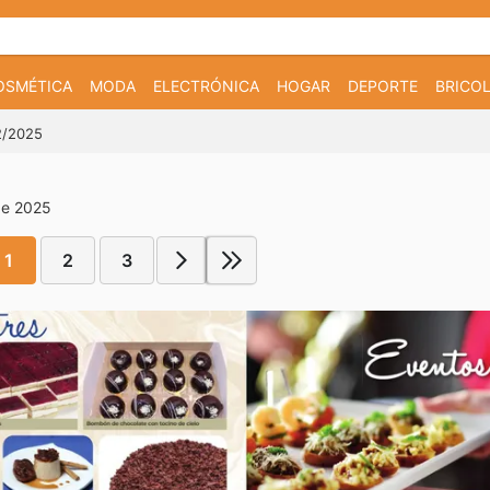
OSMÉTICA
MODA
ELECTRÓNICA
HOGAR
DEPORTE
BRICOL
12/2025
de 2025
1
2
3