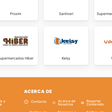
Proxim
Santiveri
Supermer
upermercados Hiber
Keisy
ACERCA DE
ía y
Acerca de
Reportar
Contacto
a
Nosotros
Contenido