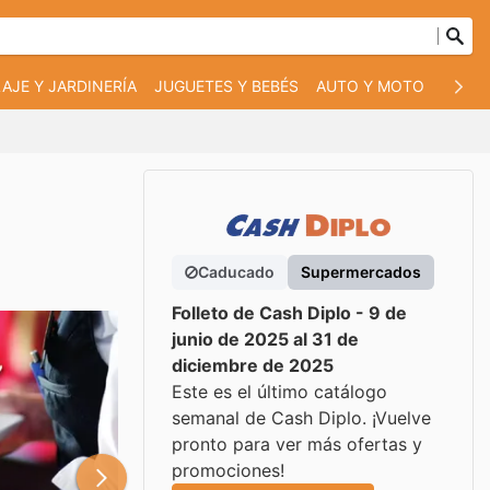
AJE Y JARDINERÍA
JUGUETES Y BEBÉS
AUTO Y MOTO
MASC
Caducado
Supermercados
Folleto de Cash Diplo - 9 de
junio de 2025 al 31 de
diciembre de 2025
Este es el último catálogo
semanal de Cash Diplo. ¡Vuelve
pronto para ver más ofertas y
promociones!