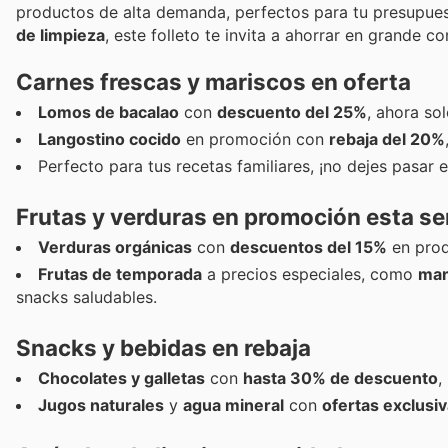
productos de alta demanda, perfectos para tu presupue
de limpieza
, este folleto te invita a ahorrar en grande c
Carnes frescas y mariscos en oferta
Lomos de bacalao
con
descuento del 25%
, ahora so
Langostino cocido
en promoción con
rebaja del 20%
Perfecto para tus recetas familiares, ¡no dejes pasar
Frutas y verduras en promoción esta s
Verduras orgánicas
con
descuentos del 15%
en prod
Frutas de temporada
a precios especiales, como
man
snacks saludables.
Snacks y bebidas en rebaja
Chocolates y galletas
con
hasta 30% de descuento
,
Jugos naturales
y
agua mineral
con
ofertas exclusi