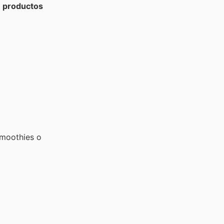
a
productos
smoothies o