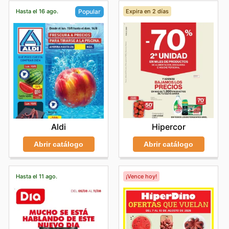
sus compras en torno a estos eventos les permitirá
disfrutar de la mejor selección de productos y las
Hasta el 16 ago.
Expira en 2 días
Popular
ofertas más competitivas.
Hipercor
Aldi
Abrir catálogo
Abrir catálogo
Hasta el 11 ago.
¡Vence hoy!