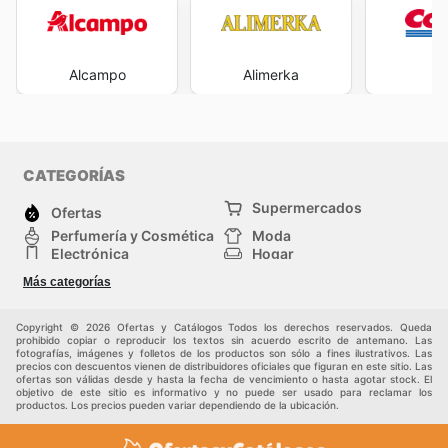
Alcampo
Alimerka
Co
CATEGORÍAS
Supermercados
Ofertas
Perfumería y Cosmética
Moda
Electrónica
Hogar
Deporte
Bricolaje y jardinería
Más categorías
Juguetes y bebés
Auto y Moto
Mascotas
Otros
Copyright © 2026 Ofertas y Catálogos Todos los derechos reservados. Queda
prohibido copiar o reproducir los textos sin acuerdo escrito de antemano. Las
fotografías, imágenes y folletos de los productos son sólo a fines ilustrativos. Las
precios con descuentos vienen de distribuidores oficiales que figuran en este sitio. Las
ofertas son válidas desde y hasta la fecha de vencimiento o hasta agotar stock. El
objetivo de este sitio es informativo y no puede ser usado para reclamar los
productos. Los precios pueden variar dependiendo de la ubicación.