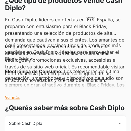
¿Qué tipo de productos vende Cash
Diplo?
En Cash Diplo, líderes en ofertas en 🇪🇸 España, se
preparan con entusiasmo para el Black Friday,
presentando una selección de productos de alta
demanda que cautivan a sus clientes. Los amantes de
Aquí presentamos los cinco tipos de productos más
las gangas encontrarán estos artículos estrella
vendidos en Cash Diplo, ideales para aprovechar el
destacados en sus últimos anuncios semanales,
Black Friday:
catálogos y promociones exclusivas, accesibles a
través de su sitio web oficial. Es recomendable visitar
Electrónica de Consumo:
Los televisores de última
con frecuencia para no perderse ninguna de las
generación, smartphones y dispositivos de audio son
atractivas novedades y ofertas que anuncian.
siempre un gran atractivo durante el Black Friday. Los
clientes buscan las mejores ofertas en electrónica de
consumo, y Cash Diplo los incluye frecuentemente en
Ver más
sus anuncios semanales y deals.
¿Querés saber más sobre Cash Diplo
Electrodomésticos Pequeños:
Cafeteras, robots de
Sobre Cash Diplo
cocina y aspiradoras son esenciales en muchos
hogares y su demanda se dispara con las rebajas del