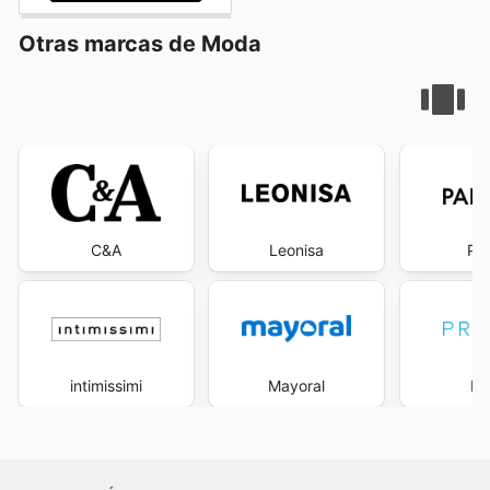
Otras marcas de Moda
C&A
Leonisa
Pa
intimissimi
Mayoral
Pr