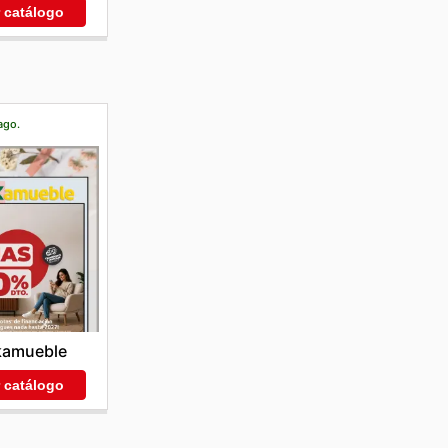
r catálogo
ago.
kamueble
r catálogo