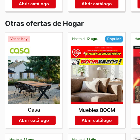
Abrir catálogo
Abrir catálogo
Otras ofertas de Hogar
¡Vence hoy!
Hasta el 12 ago.
Has
Popular
Casa
Muebles BOOM
Abrir catálogo
Abrir catálogo
Hasta el 31 ago.
Hasta el 31 dic.
Ca