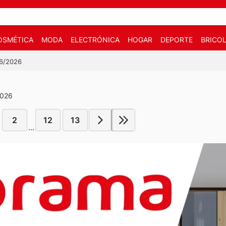
OSMÉTICA
MODA
ELECTRÓNICA
HOGAR
DEPORTE
BRICOL
06/2026
2026
2
12
13
...