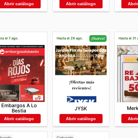
Abrir catálogo
Abri
Abrir catálogo
ta el 7 ago.
Hasta el 29 ago.
Hasta el 31 
¡Nuevo!
Embargos A Lo
Mer
JYSK
Bestia
Abri
Abrir catálogo
Abrir catálogo
ducado
Caducado