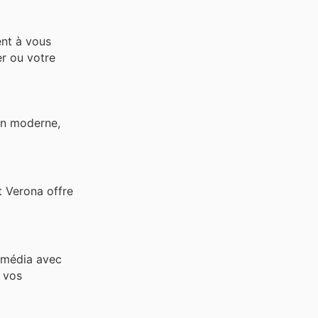
ent à vous
er ou votre
gn moderne,
 Verona offre
imédia avec
t vos