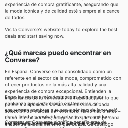
experiencia de compra gratificante, asegurando que
la moda icónica y de calidad esté siempre al alcance
de todos.
Visita Converse's website today to explore the best
deals and start saving now.
¿Qué marcas puedo encontrar en
Converse?
En España, Converse se ha consolidado como un
referente en el sector de la moda, comprometido con
ofrecer productos de la más alta calidad y una
experiencia de compra excepcional. Entienden la
Entre las marcas más destacadas y de mayor
importancia de la variedad y la fiabilidad, por lo que
confianza que encontrarás en Converse, se
ponen a disposición de sus clientes una cuidada
encuentran nombres que son sinónimo de innovación,
selección de marcas de renombre, tanto nacionales
durabilidad y popularidad entre los consumidores
como internacionales, asegurando que cada persona
Comprar en Converse significa beneficiarse de
españoles. Estas marcas se distinguen por su
encuentre exactamente lo que busca. Su catálogo