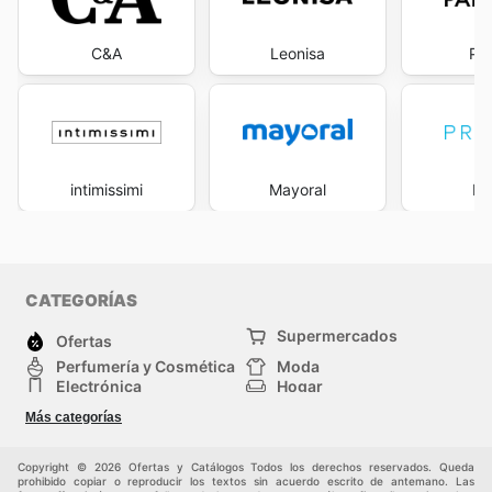
C&A
Leonisa
Pa
intimissimi
Mayoral
Pr
CATEGORÍAS
Supermercados
Ofertas
Perfumería y Cosmética
Moda
Electrónica
Hogar
Deporte
Bricolaje y jardinería
Más categorías
Juguetes y bebés
Auto y Moto
Mascotas
Otros
Copyright © 2026 Ofertas y Catálogos Todos los derechos reservados. Queda
prohibido copiar o reproducir los textos sin acuerdo escrito de antemano. Las