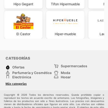
Hipo Gegant
Tifon Hipermueble
Na
El Castor
Hiper-mueble
Laura
CATEGORÍAS
Supermercados
Ofertas
Perfumería y Cosmética
Moda
Electrónica
Hogar
Deporte
Bricolaje y jardinería
Más categorías
Juguetes y bebés
Auto y Moto
Mascotas
Otros
Copyright © 2026 Todos los derechos reservados. Queda prohibido copiar o
reproducir los textos sin acuerdo escrito de antemano. Las fotografías, imágenes y
folletos de los productos son sólo a fines ilustrativos. Las precios con descuentos
vienen de distribuidores oficiales que figuran en este sitio. Las ofertas son válidas
desde y hasta la fecha de vencimiento o hasta agotar stock. El objetivo de este sitio