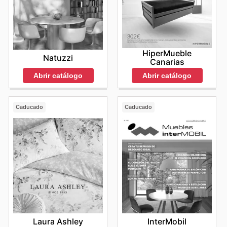
HiperMueble
Natuzzi
Canarias
Abrir catálogo
Abrir catálogo
Caducado
Caducado
Laura Ashley
InterMobil