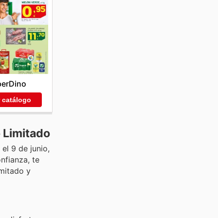
perDino
r catálogo
 Limitado
el 9 de junio,
nfianza, te
imitado y