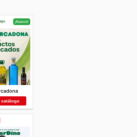
ago.
¡Nuevo!
rcadona
r catálogo