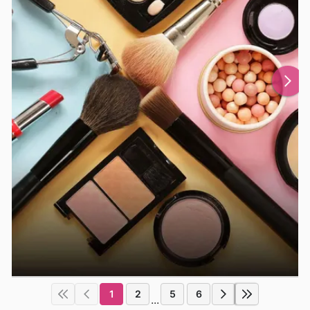
1
2
5
6
...