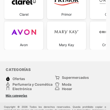
Clarel
Primor
Ori
Avon
Mary Kay
Cris
CATEGORÍAS
Supermercados
Ofertas
Perfumería y Cosmética
Moda
Electrónica
Hogar
Deporte
Bricolaje y jardinería
Más categorías
Juguetes y bebés
Auto y Moto
Mascotas
Otros
Copyright © 2026 Todos los derechos reservados. Queda prohibido copiar o