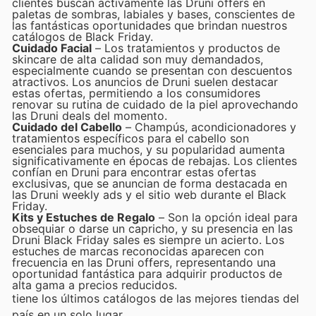
clientes buscan activamente las Druni offers en
paletas de sombras, labiales y bases, conscientes de
las fantásticas oportunidades que brindan nuestros
catálogos de Black Friday.
Cuidado Facial
– Los tratamientos y productos de
skincare de alta calidad son muy demandados,
especialmente cuando se presentan con descuentos
atractivos. Los anuncios de Druni suelen destacar
estas ofertas, permitiendo a los consumidores
renovar su rutina de cuidado de la piel aprovechando
las Druni deals del momento.
Cuidado del Cabello
– Champús, acondicionadores y
tratamientos específicos para el cabello son
esenciales para muchos, y su popularidad aumenta
significativamente en épocas de rebajas. Los clientes
confían en Druni para encontrar estas ofertas
exclusivas, que se anuncian de forma destacada en
las Druni weekly ads y el sitio web durante el Black
Friday.
Kits y Estuches de Regalo
– Son la opción ideal para
obsequiar o darse un capricho, y su presencia en las
Druni Black Friday sales es siempre un acierto. Los
estuches de marcas reconocidas aparecen con
frecuencia en las Druni offers, representando una
oportunidad fantástica para adquirir productos de
alta gama a precios reducidos.
tiene los últimos catálogos de las mejores tiendas del
país en un solo lugar.