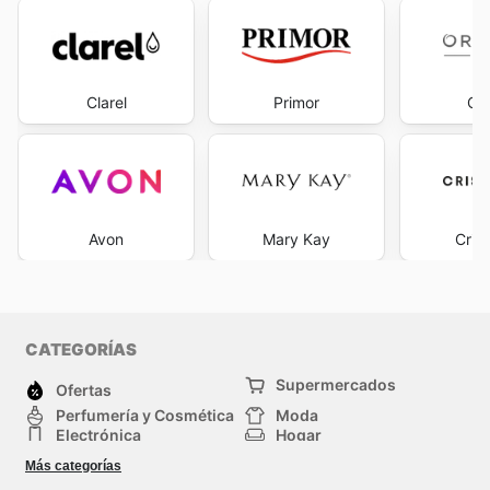
Clarel
Primor
Ori
Avon
Mary Kay
Cris
CATEGORÍAS
Supermercados
Ofertas
Perfumería y Cosmética
Moda
Electrónica
Hogar
Deporte
Bricolaje y jardinería
Más categorías
Juguetes y bebés
Auto y Moto