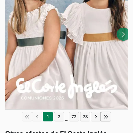
1
2
72
73
...