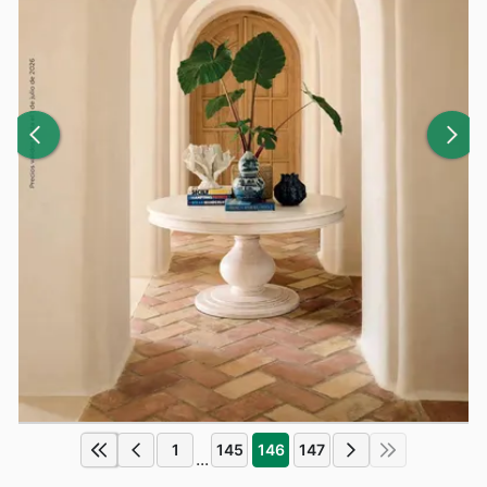
1
145
146
147
...