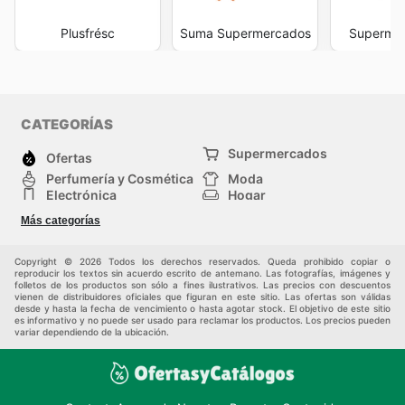
Plusfrésc
Suma Supermercados
Superme
CATEGORÍAS
Supermercados
Ofertas
Perfumería y Cosmética
Moda
Electrónica
Hogar
Deporte
Bricolaje y jardinería
Más categorías
Juguetes y bebés
Auto y Moto
Mascotas
Otros
Copyright © 2026 Todos los derechos reservados. Queda prohibido copiar o
reproducir los textos sin acuerdo escrito de antemano. Las fotografías, imágenes y
folletos de los productos son sólo a fines ilustrativos. Las precios con descuentos
vienen de distribuidores oficiales que figuran en este sitio. Las ofertas son válidas
desde y hasta la fecha de vencimiento o hasta agotar stock. El objetivo de este sitio
es informativo y no puede ser usado para reclamar los productos. Los precios pueden
variar dependiendo de la ubicación.