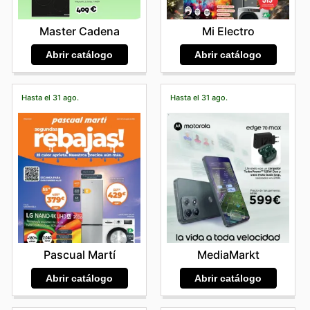
demandas son pilares fundamentales que impulsan su
online presenta promociones digitales exclusivas,
para toda la familia, cubriendo desde televisores hasta
franjas horarias, los niveles de tráfico de clientes
expansión y su constante mejora en cada una de sus
ofertas flash por tiempo limitado y descuentos
artículos para el hogar. Además, sus
Eventos de
tienden a ser menores, lo que permite a los
ubicaciones en España.
Master Cadena
Mi Electro
especiales que a menudo no se encuentran en las
Liquidación de Temporada
son la ocasión perfecta
compradores explorar las tiendas con mayor
Descubra las Ofertas Semanales y Catálogos de
tiendas físicas. Además, es común encontrar atractivas
para renovar sus dispositivos con grandes descuentos
comodidad, recibir atención personalizada de los
Abrir catálogo
Abrir catálogo
Electro Depot: Ahorro Inteligente Cada Día
ofertas de paquetes y lotes de productos que permiten
en categorías que están siendo reemplazadas por
vendedores y, en general, agilizar su proceso de
Una de las estrategias más apreciadas por los clientes
adquirir varios artículos a un precio reducido,
nuevas colecciones. No olviden tampoco estar atentos
compra. Visitar a última hora de la tarde también puede
de Electro Depot es su constante renovación de ofertas
optimizando así la inversión. Animar a los compradores
a
Otras Promociones Especiales
verificadas,
resultar más relajado, aunque es aconsejable tener en
y la publicación periódica de sus
Electro Depot weekly
Hasta el 31 ago.
Hasta el 31 ago.
a visitar el sitio web con regularidad les permitirá estar
campañas únicas de Electro Depot que pueden surgir
cuenta que la disponibilidad de ciertos productos
ads
. Estos
Electro Depot ad this week
son una ventana
al tanto de estas ventajosas ofertas exclusivas del canal
en cualquier momento del año, ofreciendo ahorros
podría variar tras los picos de demanda habituales.
directa a un mundo de descuentos y promociones
online.
adicionales muy ventajosos.
Los fines de semana y los días festivos, como es
exclusivas que permiten a los consumidores equipar sus
Para facilitar aún más la experiencia de compra, Electro
La mejor manera de sacar el máximo partido a estas
natural, suelen ser períodos de mayor afluencia en
hogares con los mejores productos sin comprometer su
Depot en 🇪🇸 España pone a disposición diversas
oportunidades es planificar sus compras con antelación.
Electro Depot. Si su objetivo es disfrutar de una visita
presupuesto. Los
Electro Depot flyers
se actualizan
opciones de adquisición adaptadas a las necesidades
Les animan a consultar regularmente los
Electro Depot
sin prisas y evitar las multitudes, se recomienda
regularmente, mostrando una variedad sorprendente de
de cada cliente. Pueden optar por la cómoda entrega a
weekly ads
, el
Electro Depot ad this week
,
Electro
planificar sus compras para los
días laborables
o, en su
artículos en oferta, desde grandes electrodomésticos
domicilio, recibir sus compras directamente en la puerta
Depot sales
, y los
Electro Depot flyers
para estar
defecto, optar por las
primeras horas de la mañana del
como frigoríficos y lavadoras hasta televisores de última
de su casa, o elegir la opción de recogida en tienda
siempre al día de las últimas novedades y ofertas.
sábado
antes de que el flujo de visitantes aumente
generación, pequeños electrodomésticos de cocina y
para mayor flexibilidad. El sitio web también ofrece
Visitar frecuentemente su sitio web oficial es la clave
significativamente. Considerar realizar sus compras en
accesorios tecnológicos. La posibilidad de acceder a
información actualizada en tiempo real sobre la
para no perderse ninguna promoción nueva y
momentos estratégicos, lejos de las horas punta, les
estas
Electro Depot sales
tanto en formato físico como
Pascual Martí
MediaMarkt
disponibilidad de productos y las promociones vigentes,
aprovechar al máximo los
Electro Depot deals
. Con
permitirá una mejor movilidad dentro de la tienda y una
digital a través de su página web oficial, facilita
asegurando que los compradores puedan tomar
estos eventos, Electro Depot España se asegura de que
experiencia de compra más placentera y eficiente.
enormemente la planificación de compras. Cada
Abrir catálogo
Abrir catálogo
decisiones informadas y aprovechar al máximo su
sus clientes siempre encuentren la mejor relación
Es importante tener en cuenta que los horarios de
catálogo es una oportunidad para descubrir
Electro
experiencia de compra online, combinando eficiencia y
calidad-precio en sus compras.
apertura pueden variar en cada tienda y ubicación,
Depot deals
únicas, pensadas para ofrecer un valor
valor.