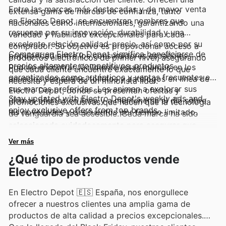
Entre las marcas más destacadas y de mayor venta
extensa gama de marcas de confianza, tanto
en Electro Depot, se encuentran nombres que
nacionales como internacionales, garantizando una
resuenan por su innovación, durabilidad y una
variedad y fiabilidad excepcionales para cada
excelente relación calidad-precio, así como por su
comprador. Su objetivo es proporcionar acceso a
Comprar en Electro Depot significa beneficiarse de
popularidad entre los consumidores españoles.
productos electrónicos de primer nivel, asegurando
precios altamente competitivos, productos
Podrán encontrar fácilmente estas marcas en los
que cada cliente encuentre exactamente lo que
garantizados como auténticos y ventas frecuentes en
anuncios semanales, folletos y catálogos en línea de
necesita y espera de un minorista líder.
sus marcas preferidas. Les animan a explorar sus
Electro Depot, donde se presentan ofertas y
Stay updated with Electro Depot's weekly ads and
últimas ofertas en línea y a mantenerse al día sobre
promociones exclusivas que hacen que la tecnología
enjoy exclusive offers from top brands.
las novedades y descuentos por tiempo limitado.
de vanguardia sea accesible. Cada marca ha sido
seleccionada cuidadosamente para asegurar que
cumplen con los más altos estándares de rendimiento
Ver más
y confiabilidad.
¿Qué tipo de productos vende
Electro Depot?
En Electro Depot 🇪🇸 España, nos enorgullece
ofrecer a nuestros clientes una amplia gama de
productos de alta calidad a precios excepcionales.