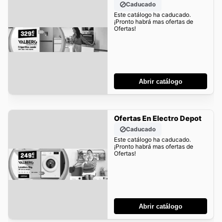
Caducado
Este catálogo ha caducado.
¡Pronto habrá mas ofertas de
Ofertas!
Abrir catálogo
Ofertas En Electro Depot
Caducado
Este catálogo ha caducado.
¡Pronto habrá mas ofertas de
Ofertas!
Abrir catálogo