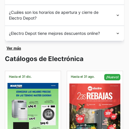
telefonía
y pequeños y grandes aparatos para el hogar,
producto estrella, especialmente en eventos como el
fechas especiales traen consigo ofertas exclusivas,
siempre apostando por la mejor relación calidad-precio.
Black Friday. Encuentran ofertas muy competitivas en
Electro Depot España 3: Su Destino Definitivo para
descuentos tentadores y promociones irresistibles en
portátiles y tablets, haciendo que estos productos
¿Cuáles son los horarios de apertura y cierre de
Su rápida expansión y la confianza depositada por
Electrodomésticos y Electrónica de Calidad a Precios
una amplia gama de categorías de productos. Para que
sean los favoritos en nuestros electro depot deals.
Electro Depot?
miles de consumidores son testimonio de su
Inmejorables
Pequeños Electrodomésticos de Cocina
– Desde
no se pierdan nada, actualizan constantemente sus
compromiso con la innovación y la satisfacción del
cafeteras hasta freidoras de aire, estos prácticos
En el competitivo mercado español, Electro Depot se ha
anuncios semanales, catálogos y ofertas en línea,
En Electro Depot, comprenden que sus clientes tienen
cliente en el sector de la
electrónica
.
ayudantes de cocina son siempre muy buscados. Los
consolidado como un referente indiscutible para
¿Electro Depot tiene mejores descuentos online?
reflejando siempre las ventas más destacadas del
clientes aprovechan las electro depot offers para
agendas diversas y por ello se esfuerzan en ofrecer
Actualmente, Electro Depot cuenta con una sólida
aquellos consumidores que buscan la mejor relación
momento.
equipar sus hogares con lo último en comodidad y
horarios amplios para facilitar sus compras.
presencia en España, operando a través de
26 tiendas
calidad-precio en electrodomésticos y productos de
estilo, siendo un acierto seguro en nuestras
Electro Depot ofrece una presencia ecommerce robusta
Sus principales eventos de temporada son momentos
Generalmente, las tiendas de Electro Depot en España
distribuidas estratégicamente por todo el territorio, y
Ver más
promociones de Black Friday.
electrónica. Con una presencia sólida y una reputación
en 🇪🇸 España, brindando a sus clientes la comodidad
clave para encontrar verdaderas gangas. Durante el
abren sus puertas alrededor de las
10:00 de la mañana
ofreciendo una experiencia de compra excepcional
ganada a pulso, esta cadena ofrece una experiencia de
de acceder a su amplio catálogo de productos a través
Black Friday
, por ejemplo, suelen centrarse en
Catálogos de Electrónica
y permanecen abiertas hasta las
21:00 de la noche
de
tanto en sus establecimientos físicos como en su
compra diseñada para satisfacer las necesidades de los
de su tienda online oficial. Los compradores pueden
categorías muy populares como electrónica de
lunes a sábado. Esto les brinda a los compradores una
plataforma online. Su amplio surtido abarca desde la
hogares españoles, proporcionando soluciones
explorar y adquirir desde los artículos más populares
consumo, electrodomésticos y pequeños aparatos. Los
extensa ventana de oportunidad para encontrar los
última tecnología en
imagen y sonido
hasta soluciones
innovadoras y funcionales para el día a día. Su
hasta las últimas novedades desde la comodidad de su
clientes pueden esperar promociones del tipo "% de
electrodomésticos y productos electrónicos que
eficientes para la cocina y el hogar, consolidándose
Hasta el 31 dic.
Hasta el 31 ago.
¡Nuevo!
compromiso con la accesibilidad y la calidad se refleja
hogar o mientras se desplazan. El sitio web oficial,
descuento" o atractivas ofertas de "compre uno, llévese
necesitan, abarcando desde la mañana hasta bien
como un referente de confianza para la adquisición de
en una cuidada selección de productos que abarcan
[insertar URL oficial de Electro Depot España aquí]
, es
otro" en sus productos más vendidos. Poco después, el
entrada la tarde, lo que permite flexibilidad para
productos electrónicos
y
electrodomésticos
. La
desde los electrodomésticos esenciales para la cocina y
el portal principal para disfrutar de una experiencia de
Cyber Monday
se dedica especialmente a las compras
adaptarse a diferentes rutinas diarias y compromisos.
lealtad de su clientela y su continua expansión
el hogar hasta la última tecnología en entretenimiento y
compra fluida y eficiente, permitiéndoles descubrir una
en línea, ofreciendo
envío gratuito
o acumulación de
Para quienes buscan una experiencia de compra más
confirman a Electro Depot como un actor clave y
pequeños aparatos. Los clientes confían en Electro
diversidad de productos de electrónica y
puntos de recompensa
para compras posteriores, con
tranquila y sin aglomeraciones, los momentos más
dinámico en el mercado español de la electrónica.
Depot por su capacidad para ofrecer marcas
electrodomésticos sin limitaciones geográficas.
un enfoque particular en gadgets tecnológicos y
convenientes para visitar Electro Depot suelen ser a
reconocidas y productos propios con garantías sólidas,
Los clientes que optan por comprar online en Electro
productos de informática. Las
Navidades y las Rebajas
mediados de la mañana
, justo después de la apertura,
asegurando así una inversión inteligente y duradera. La
Depot en 🇪🇸 España tienen a su disposición una
de Fin de Año
son épocas ideales para encontrar
o
a primera hora de la tarde
, entre las 14:00 y las
cercanía con el cliente y la comprensión de sus
variedad de oportunidades para ahorrar. La tienda
ofertas en regalos
y
paquetes especiales
pensados
16:00, especialmente durante la semana. Durante estas