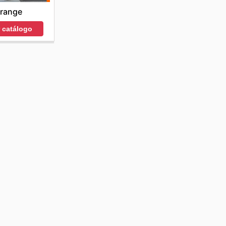
range
r catálogo