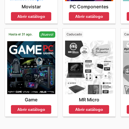
PC Componentes
Movistar
Abrir catálogo
Abrir catálogo
Hasta el 31 ago.
Caducado
Ca
¡Nuevo!
MR Micro
Game
Abrir catálogo
Abrir catálogo