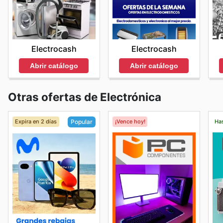
Electrocash
Electrocash
Abrir catálogo
Abrir catálogo
Otras ofertas de Electrónica
Expira en 2 días
¡Vence hoy!
Has
Popular