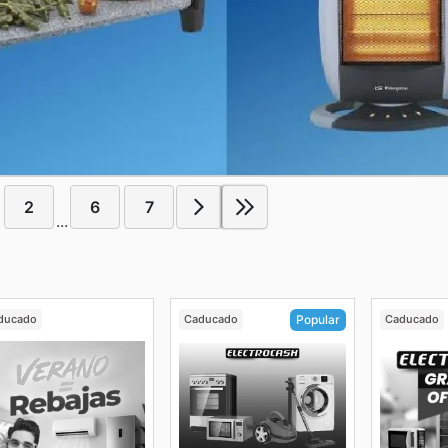
2
6
7
...
ducado
Caducado
Caducado
Popular