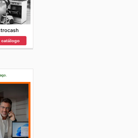
ctrocash
r catálogo
 ago.