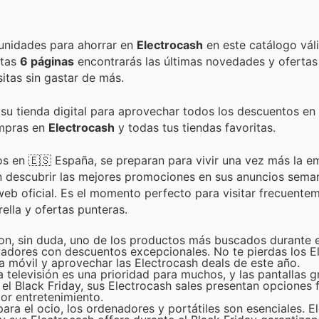
Encuentra las mejores promociones, descuentos y oportunidades para ahorrar en
Electrocash
en este catálogo vál
estas
6 páginas
encontrarás las últimas novedades y ofertas
tas sin gastar de más.
 su tienda digital para aprovechar todos los descuentos en 
ompras en
Electrocash
y todas tus tiendas favoritas.
os en 🇪🇸 España, se preparan para vivir una vez más la e
rán descubrir las mejores promociones en sus anuncios sema
eb oficial. Es el momento perfecto para visitar frecuentem
lla y ofertas punteras.
n, sin duda, uno de los productos más buscados durante el
adores con descuentos excepcionales. No te pierdas los E
ía móvil y aprovechar las Electrocash deals de este año.
 televisión es una prioridad para muchos, y las pantallas 
e el Black Friday, sus Electrocash sales presentan opciones 
jor entretenimiento.
ara el ocio, los ordenadores y portátiles son esenciales. E