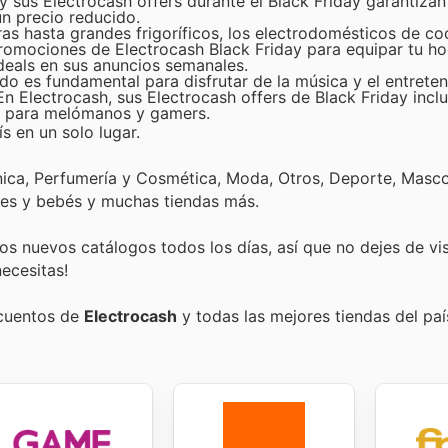
 sus Electrocash offers durante el Black Friday garantizan
un precio reducido.
s hasta grandes frigoríficos, los electrodomésticos de coc
promociones de Electrocash Black Friday para equipar tu h
 deals en sus anuncios semanales.
do es fundamental para disfrutar de la música y el entreten
 Electrocash, sus Electrocash offers de Black Friday incl
os para melómanos y gamers.
s en un solo lugar.
nica, Perfumería y Cosmética, Moda, Otros, Deporte, Mascot
tes y bebés y muchas tiendas más.
s nuevos catálogos todos los días, así que no dejes de vi
ecesitas!
scuentos de
Electrocash
y todas las mejores tiendas del paí