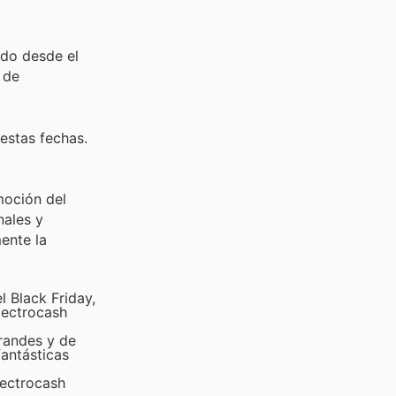
ido desde el
 de
estas fechas.
moción del
nales y
ente la
 Black Friday,
lectrocash
grandes y de
fantásticas
lectrocash