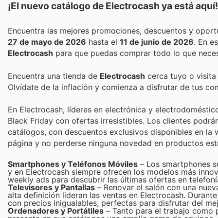
¡El nuevo catálogo de
Electrocash
ya está aquí!
27 de mayo de 2026
hasta el
11 de junio de 2026
. En 
Electrocash
para que puedas comprar todo lo que necesi
Encuentra una tienda de
Electrocash
cerca tuyo o visita
Olvídate de la inflación y comienza a disfrutar de tus c
En Electrocash, líderes en electrónica y electrodoméstic
Black Friday con ofertas irresistibles. Los clientes pod
catálogos, con descuentos exclusivos disponibles en la w
página y no perderse ninguna novedad en productos estre
Smartphones y Teléfonos Móviles
– Los smartphones so
y en Electrocash siempre ofrecen los modelos más innov
weekly ads para descubrir las últimas ofertas en telefon
Televisores y Pantallas
– Renovar el salón con una nueva
alta definición lideran las ventas en Electrocash. Durant
con precios inigualables, perfectas para disfrutar del me
Ordenadores y Portátiles
– Tanto para el trabajo como p