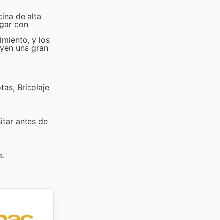
ina de alta
ogar con
imiento, y los
uyen una gran
as, Bricolaje
sitar
antes de
s.