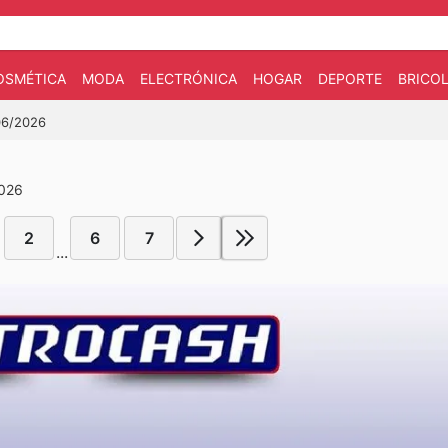
OSMÉTICA
MODA
ELECTRÓNICA
HOGAR
DEPORTE
BRICOL
/06/2026
2026
2
6
7
...