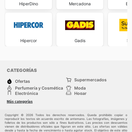
HiperDino
Mercadona
Bo
Hipercor
Gadis
Su
CATEGORÍAS
Supermercados
Ofertas
Perfumería y Cosmética
Moda
Electrónica
Hogar
Deporte
Bricolaje y jardinería
Más categorías
Juguetes y bebés
Auto y Moto
Mascotas
Otros
Copyright © 2026 Todos los derechos reservados. Queda prohibido copiar o
reproducir los textos sin acuerdo escrito de antemano. Las fotografías, imágenes y
folletos de los productos son sólo a fines ilustrativos. Las precios con descuentos
vienen de distribuidores oficiales que figuran en este sitio. Las ofertas son válidas
desde y hasta la fecha de vencimiento o hasta agotar stock. El objetivo de este sitio