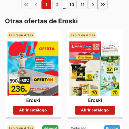
1
2
10
11
...
Otras ofertas de Eroski
Expira en 4 días
Expira en 4 días
Eroski
Eroski
Abrir catálogo
Abrir catálogo
Expira en 4 días
Caducado
¡Nuevo!
Popular