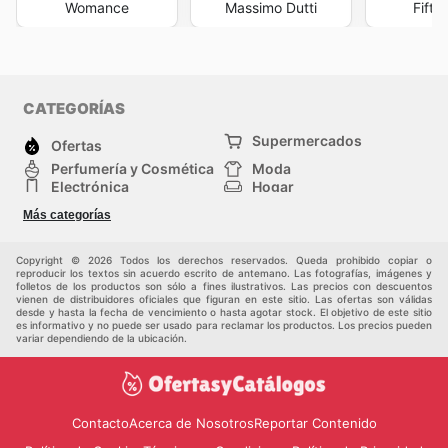
Womance
Massimo Dutti
Fifty
CATEGORÍAS
Supermercados
Ofertas
Perfumería y Cosmética
Moda
Electrónica
Hogar
Deporte
Bricolaje y jardinería
Más categorías
Juguetes y bebés
Auto y Moto
Mascotas
Otros
Copyright © 2026 Todos los derechos reservados. Queda prohibido copiar o
reproducir los textos sin acuerdo escrito de antemano. Las fotografías, imágenes y
folletos de los productos son sólo a fines ilustrativos. Las precios con descuentos
vienen de distribuidores oficiales que figuran en este sitio. Las ofertas son válidas
desde y hasta la fecha de vencimiento o hasta agotar stock. El objetivo de este sitio
es informativo y no puede ser usado para reclamar los productos. Los precios pueden
variar dependiendo de la ubicación.
Contacto
Acerca de Nosotros
Reportar Contenido