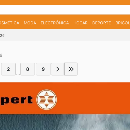
OSMÉTICA
MODA
ELECTRÓNICA
HOGAR
DEPORTE
BRICOL
026
26
2
8
9
...