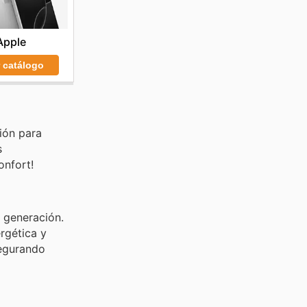
Apple
r catálogo
ión para
s
onfort!
a generación.
rgética y
segurando