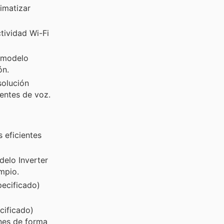
imatizar
tividad Wi-Fi
l modelo
ón.
solución
tentes de voz.
 eficientes
elo Inverter
impio.
ecificado)
cificado)
ones de forma