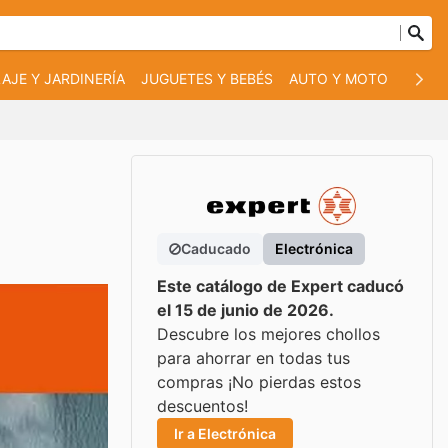
AJE Y JARDINERÍA
JUGUETES Y BEBÉS
AUTO Y MOTO
MASC
Caducado
Electrónica
Este catálogo de Expert caducó
el 15 de junio de 2026.
Descubre los mejores chollos
para ahorrar en todas tus
compras ¡No pierdas estos
descuentos!
Ir a Electrónica