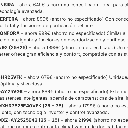
ENSIRA
– ahora 649€ (ahorro no especificado) Ideal para cl
tecnología avanzada.
PERFERA
– ahora 899€ (ahorro no especificado) Con conec
 total y funciones de purificación del aire.
CONFORA
– ahora 999€ (ahorro no especificado) Similar a
ción inteligente y funciones de desodorización y purificaci
N92 (25+25)
– ahora 1899€ (ahorro no especificado) Una 
erter ofrece gran eficiencia y confort, compatible con asis
-HR25VFK
– ahora 679€ (ahorro no especificado) Unidades
óptima y silenciosa.
Z-AY25VGK
– ahora 899€ (ahorro no especificado) Este mod
sistentes inteligentes, además de características de aire l
MXHR2525E40VFK (25 + 25)
– ahora 1799€ (ahorro no esp
iente, con tecnología Inverter y control avanzado.
MXZ-AY2525E42 (25 + 25)
– ahora 2199€ (ahorro no espe
al, que permite controlar la climatización de dos habitaci