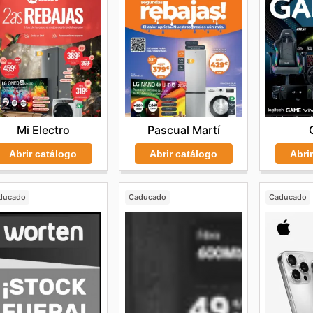
Pascual Martí
Mi Electro
Abrir catálogo
Abri
Abrir catálogo
ducado
Caducado
Caducado