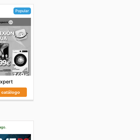
Popular
xpert
r catálogo
ago.