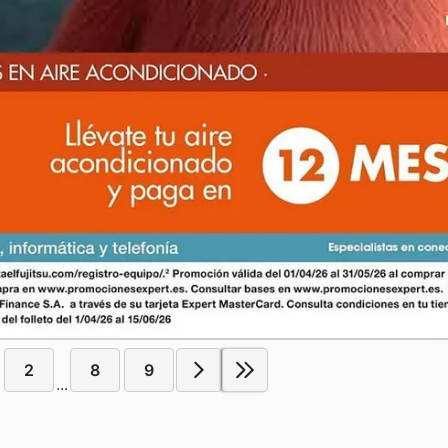
2
8
9
...