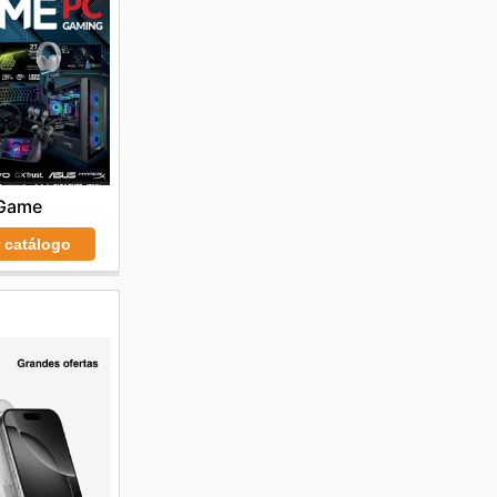
Game
r catálogo