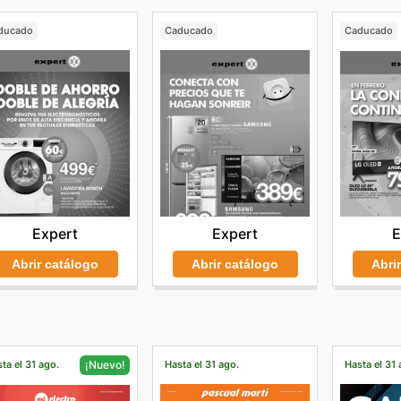
ducado
Caducado
Caducado
Expert
Expert
E
Abrir catálogo
Abrir catálogo
Abri
ta el 31 ago.
Hasta el 31 ago.
Hasta el 31 
¡Nuevo!