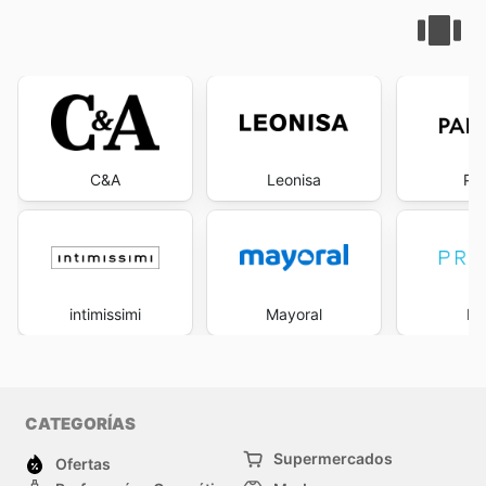
C&A
Leonisa
Pa
intimissimi
Mayoral
Pr
CATEGORÍAS
Supermercados
Ofertas