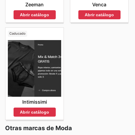
que también asegura una conexión continua con la
Zeeman
Venca
marca y sus propuestas. Stay up to date with Farrutx's
weekly ads and enjoy exclusive savings every day.
Abrir catálogo
Abrir catálogo
Caducado
Intimissimi
Abrir catálogo
Otras marcas de Moda