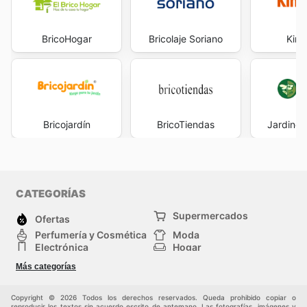
BricoHogar
Bricolaje Soriano
King
Bricojardín
BricoTiendas
Jardinerí
CATEGORÍAS
Supermercados
Ofertas
Perfumería y Cosmética
Moda
Electrónica
Hogar
Deporte
Bricolaje y jardinería
Más categorías
Juguetes y bebés
Auto y Moto
Mascotas
Otros
Copyright © 2026 Todos los derechos reservados. Queda prohibido copiar o
reproducir los textos sin acuerdo escrito de antemano. Las fotografías, imágenes y