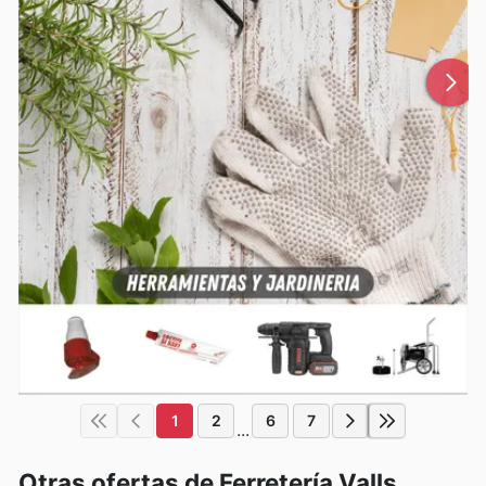
1
2
6
7
...
Otras ofertas de Ferretería Valls