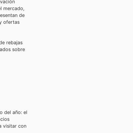
ovación
el mercado,
resentan de
y ofertas
de rebajas
mados sobre
 del año: el
ncios
 visitar con