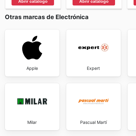
Abrir catálogo
Abrir catálogo
las mejores
Fersay deals
, asegurando así que cada inv
Fersay's website today to explore the best deals and 
Otras marcas de Electrónica
Apple
Expert
Milar
Pascual Martí