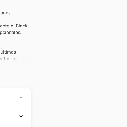
iones:
ante el Black
pcionales.
 últimas
ritas en
disparada en
nicas para
 de alta
ios en Fersay
e la
zado por