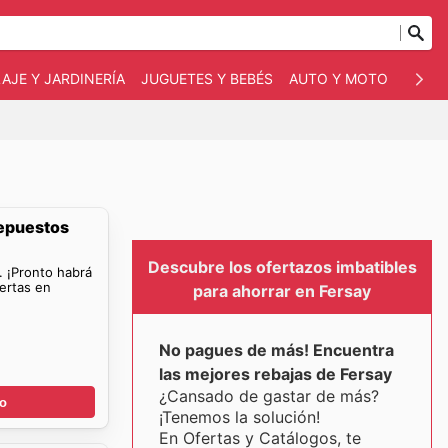
AJE Y JARDINERÍA
JUGUETES Y BEBÉS
AUTO Y MOTO
MASC
Repuestos
Descubre los ofertazos imbatibles
. ¡Pronto habrá
ertas en
para ahorrar en Fersay
No pagues de más! Encuentra
las mejores rebajas de Fersay
¿Cansado de gastar de más?
go
¡Tenemos la solución!
En Ofertas y Catálogos, te