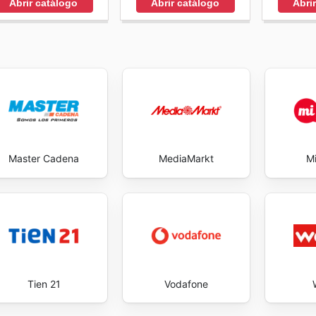
Abrir catálogo
Abrir catálogo
Abri
ersión en el hogar sea una decisión acertada y rentable. Vi
start saving now.
Master Cadena
MediaMarkt
Mi
Tien 21
Vodafone