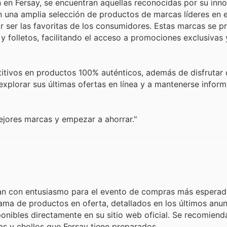
en Fersay, se encuentran aquellas reconocidas por su inn
n una amplia selección de productos de marcas líderes en 
r ser las favoritas de los consumidores. Estas marcas se p
 folletos, facilitando el acceso a promociones exclusivas 
itivos en productos 100% auténticos, además de disfrutar 
xplorar sus últimas ofertas en línea y a mantenerse infor
ejores marcas y empezar a ahorrar."
?
aran con entusiasmo para el evento de compras más esperado
gama de productos en oferta, detallados en los últimos anu
nibles directamente en su sitio web oficial. Se recomienda
as y chollos que Fersay tiene preparados.