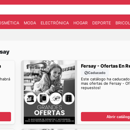
OSMÉTICA
MODA
ELECTRÓNICA
HOGAR
DEPORTE
BRICOL
rsay
a
Fersay - Ofertas En 
Caducado
 habrá
Este catálogo ha caducado
mas ofertas de Fersay - Of
repuestos!
Abrir catálo