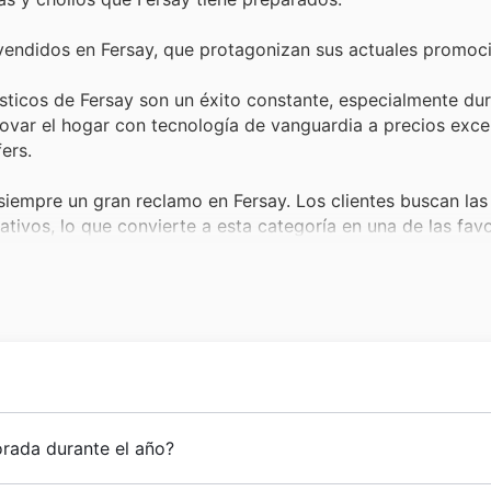
vendidos en Fersay, que protagonizan sus actuales promoc
ticos de Fersay son un éxito constante, especialmente dur
ovar el hogar con tecnología de vanguardia a precios exce
ers.
empre un gran reclamo en Fersay. Los clientes buscan las
ivos, lo que convierte a esta categoría en una de las favo
do tipo de accesorios informáticos registran una demanda 
te el Black Friday, las Fersay deals ofrecen oportunidades ú
spiradoras, los pequeños electrodomésticos son productos
e aportan al día a día los hacen muy atractivos, y sus prec
a lo largo de los años una sólida trayectoria en el sector d
orada durante el año?
recer una amplia gama de
electrodomésticos
y
tecnología
,
los consumidores españoles. Su evolución se ha caracteri