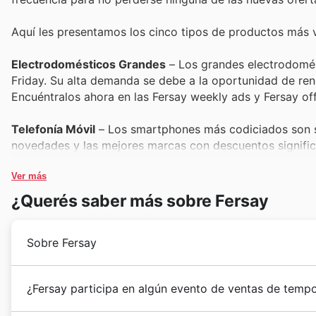
Aquí les presentamos los cinco tipos de productos más 
Electrodomésticos Grandes
– Los grandes electrodomés
Friday. Su alta demanda se debe a la oportunidad de ren
Encuéntralos ahora en las Fersay weekly ads y Fersay off
Telefonía Móvil
– Los smartphones más codiciados son si
novedades y las mejores marcas con descuentos significat
Fersay Black Friday sales.
Ver más
Informática y Accesorios
– Portátiles, ordenadores y to
¿Querés saber más sobre Fersay
Fersay. Son esenciales para el trabajo y el ocio, y duran
adquirirlos.
Sobre Fersay
Pequeños Electrodomésticos
– Desde batidoras hasta a
rotación en Fersay. La conveniencia y la funcionalidad qu
Fersay inició su andadura en España en 1987, forjando 
¿Fersay participa en algún evento de ventas de temp
offers durante esta época son irresistibles.
electrónica. Desde sus inicios, se han dedicado a of
consolidándose como un referente de confianza para 