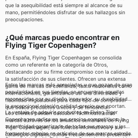
que la asequibilidad está siempre al alcance de su
mano, permitiéndoles disfrutar de sus hallazgos sin
preocupaciones.
¿Qué marcas puedo encontrar en
Flying Tiger Copenhagen?
En España, Flying Tiger Copenhagen se consolida
como un referente en la categoría de Otros,
destacando por su firme compromiso con la calidad y
la satisfacción de sus clientes. Ofrecen una extensa
Entre las marcas más apreciadas y que gozan de gran
gama de marcas de confianza, tanto nacionales como
popularidad en sus tiendas, se encuentran aquellas
internacionales, garantizando así una diversidad y
reconocidas por su diseño innovador, su durabilidad y
fiabilidad inigualables para cada tipo de comprador
la excepcional relación calidad-precio que aportan.
que busca productos únicos y de tendencia.
La ventaja de adquirir productos en Flying Tiger
Los clientes pueden descubrir fácilmente estas
Copenhagen radica en sus precios competitivos, la
marcas a través de los anuncios semanales de Flying
autenticidad garantizada de todas sus marcas y las
Tiger Copenhagen, sus folletos informativos y sus
frecuentes rebajas en artículos de sus marcas estrella.
catálogos digitales, donde frecuentemente presentan