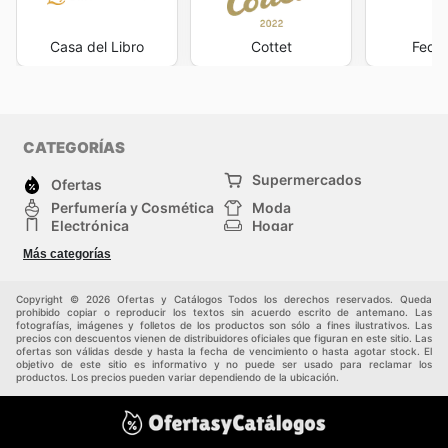
Casa del Libro
Cottet
Feder
CATEGORÍAS
Supermercados
Ofertas
Perfumería y Cosmética
Moda
Electrónica
Hogar
Deporte
Bricolaje y jardinería
Más categorías
Juguetes y bebés
Auto y Moto
Mascotas
Otros
Copyright © 2026 Ofertas y Catálogos Todos los derechos reservados. Queda
prohibido copiar o reproducir los textos sin acuerdo escrito de antemano. Las
fotografías, imágenes y folletos de los productos son sólo a fines ilustrativos. Las
precios con descuentos vienen de distribuidores oficiales que figuran en este sitio. Las
ofertas son válidas desde y hasta la fecha de vencimiento o hasta agotar stock. El
objetivo de este sitio es informativo y no puede ser usado para reclamar los
productos. Los precios pueden variar dependiendo de la ubicación.