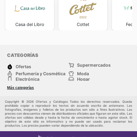
Casa del Libro
Cottet
Feder
CATEGORÍAS
Supermercados
Ofertas
Perfumería y Cosmética
Moda
Electrónica
Hogar
Deporte
Bricolaje y jardinería
Más categorías
Juguetes y bebés
Auto y Moto
Mascotas
Otros
Copyright © 2026 Ofertas y Catálogos Todos los derechos reservados. Queda
prohibido copiar o reproducir los textos sin acuerdo escrito de antemano. Las
fotografías, imágenes y folletos de los productos son sólo a fines ilustrativos. Las
precios con descuentos vienen de distribuidores oficiales que figuran en este sitio. Las
ofertas son válidas desde y hasta la fecha de vencimiento o hasta agotar stock. El
objetivo de este sitio es informativo y no puede ser usado para reclamar los
productos. Los precios pueden variar dependiendo de la ubicación.