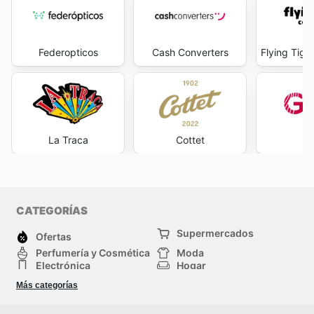
Federopticos
Cash Converters
Flying Tig
La Traca
Cottet
G
CATEGORÍAS
Supermercados
Ofertas
Perfumería y Cosmética
Moda
Electrónica
Hogar
Deporte
Bricolaje y jardinería
Más categorías
Juguetes y bebés
Auto y Moto
Mascotas
Otros