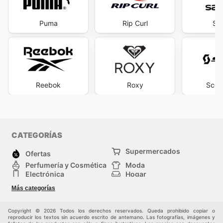
Puma
Rip Curl
Sa
Reebok
Roxy
Scott
CATEGORÍAS
Supermercados
Ofertas
Perfumería y Cosmética
Moda
Electrónica
Hogar
Deporte
Bricolaje y jardinería
Más categorías
Juguetes y bebés
Auto y Moto
Mascotas
Otros
Copyright © 2026 Todos los derechos reservados. Queda prohibido copiar o
reproducir los textos sin acuerdo escrito de antemano. Las fotografías, imágenes y