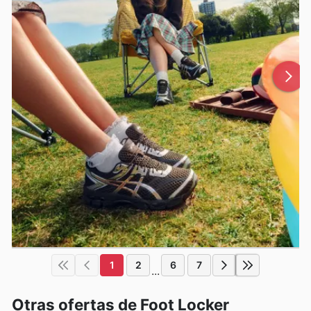
1
2
6
7
...
Otras ofertas de Foot Locker