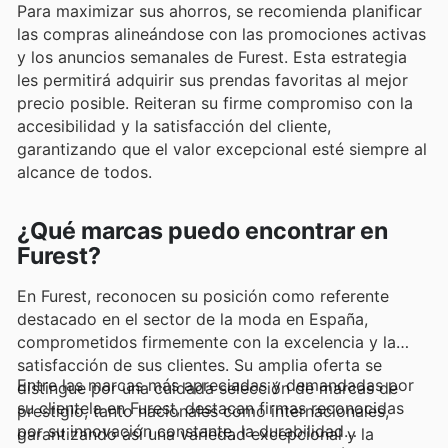
Para maximizar sus ahorros, se recomienda planificar
las compras alineándose con las promociones activas
y los anuncios semanales de Furest. Esta estrategia
les permitirá adquirir sus prendas favoritas al mejor
precio posible. Reiteran su firme compromiso con la
accesibilidad y la satisfacción del cliente,
garantizando que el valor excepcional esté siempre al
alcance de todos.
¿Qué marcas puedo encontrar en
Furest?
En Furest, reconocen su posición como referente
destacado en el sector de la moda en España,
comprometidos firmemente con la excelencia y la
satisfacción de sus clientes. Su amplia oferta se
Entre las marcas más apreciadas y demandadas por
distingue por una cuidada selección de marcas de
su clientela en Furest, destacan firmas reconocidas
prestigio, tanto nacionales como internacionales,
por su innovación constante, la durabilidad
garantizando así una variedad excepcional y la