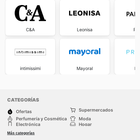
C&A
Leonisa
Pa
intimissimi
Mayoral
Pr
CATEGORÍAS
Supermercados
Ofertas
Perfumería y Cosmética
Moda
Electrónica
Hogar
Deporte
Bricolaje y jardinería
Más categorías
Juguetes y bebés
Auto y Moto