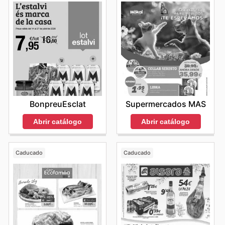
BonpreuEsclat
Supermercados MAS
Abrir catálogo
Abrir catálogo
Caducado
Caducado