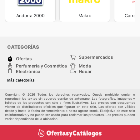
Andorra 2000
Makro
Carrefo
CATEGORÍAS
Supermercados
Ofertas
Perfumería y Cosmética
Moda
Electrónica
Hogar
Deporte
Bricolaje y jardinería
Más categorías
Juguetes y bebés
Auto y Moto
Mascotas
Otros
Copyright © 2026 Todos los derechos reservados. Queda prohibido copiar o
reproducir los textos sin acuerdo escrito de antemano. Las fotografías, imágenes y
folletos de los productos son sólo a fines ilustrativos. Las precios con descuentos
vienen de distribuidores oficiales que figuran en este sitio. Las ofertas son válidas
desde y hasta la fecha de vencimiento o hasta agotar stock. El objetivo de este sitio
es informativo y no puede ser usado para reclamar los productos. Los precios pueden
variar dependiendo de la ubicación.