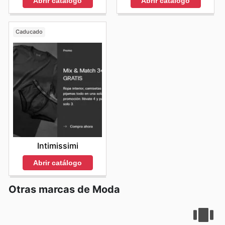
Abrir catálogo
Abrir catálogo
posibilidad de encontrar
Guess deals
exclusivos online
convierte la compra en una experiencia cómoda y
gratificante. Al estar al día con las
Guess weekly ads
,
Caducado
los consumidores en España pueden planificar sus
compras con antelación, asegurándose de obtener el
máximo valor por su dinero y de estar siempre a la
vanguardia de las tendencias.
Stay up to date with
Guess's weekly ads and enjoy exclusive savings
every day.
Intimissimi
Abrir catálogo
Otras marcas de Moda