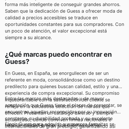
forma más inteligente de conseguir grandes ahorros.
Saben que la dedicación de Guess a ofrecer moda de
calidad a precios accesibles se traduce en
oportunidades constantes para sus compradores. Con
un poco de atención, el valor excepcional está
siempre a su alcance.
¿Qué marcas puedo encontrar en
Guess?
En Guess, en España, se enorgullecen de ser un
referente en moda, consolidándose como un destino
predilecto para quienes buscan calidad, estilo y una
experiencia de compra excepcional. Su compromiso
Entre las marcas más destacadas y de mayor
inquebrantable con la satisfacción del cliente se
aceptación que Guess tiene el placer de presentar, se
refleja en la cuidadosa selección de marcas que
encuentran aquellas reconocidas por su innovación
ofrecen. Presentan un catálogo diverso y siempre
constante, su durabilidad probada y su excelente
actualizado, donde conviven firmas nacionales e
Elegir Guess para adquirir sus marcas favoritas se
relación calidad-precio. Los clientes confían
internacionales de gran prestigio, garantizando así