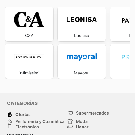
C&A
Leonisa
Pa
intimissimi
Mayoral
Pr
CATEGORÍAS
Supermercados
Ofertas
Perfumería y Cosmética
Moda
Electrónica
Hogar
Deporte
Bricolaje y jardinería