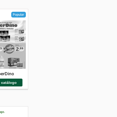
Popular
perDino
r catálogo
ago.