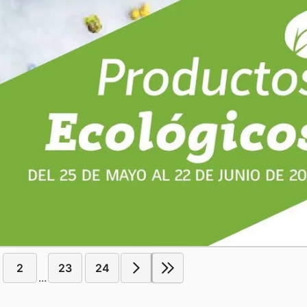
2
23
24
...