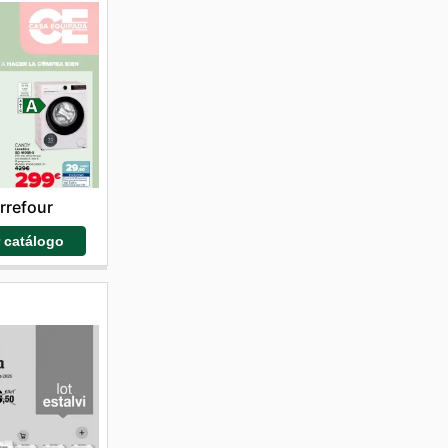
rrefour
r catálogo