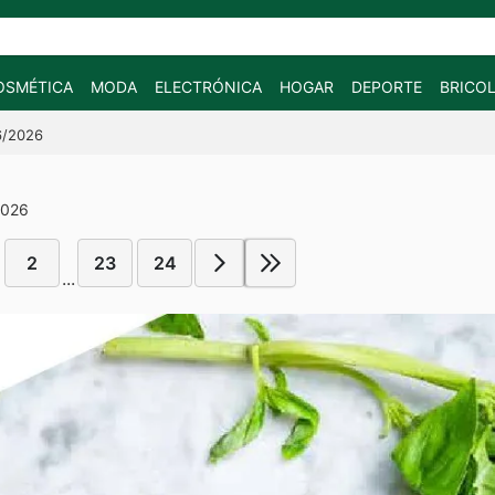
OSMÉTICA
MODA
ELECTRÓNICA
HOGAR
DEPORTE
BRICOL
6/2026
2026
2
23
24
...