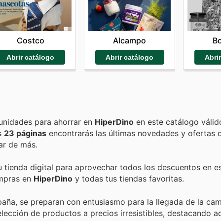
Alcampo
B
Costco
Abrir catálogo
Abri
Abrir catálogo
Encuentra las mejores promociones, descuentos y oportunidades para ahorrar en
HiperDino
en este catálogo válid
as
23 páginas
encontrarás las últimas novedades y ofertas
ar de más.
u tienda digital para aprovechar todos los descuentos en e
ompras en
HiperDino
y todas tus tiendas favoritas.
aña, se preparan con entusiasmo para la llegada de la ca
elección de productos a precios irresistibles, destacando a