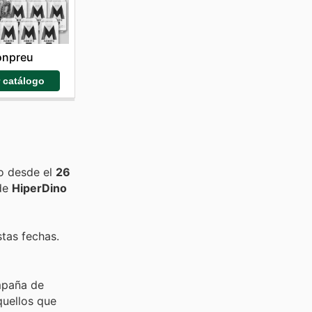
onpreu
r catálogo
o desde el
26
 de
HiperDino
stas fechas.
mpaña de
quellos que