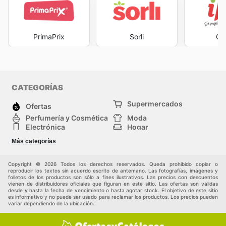
PrimaPrix
Sorli
Ca
CATEGORÍAS
Supermercados
Ofertas
Perfumería y Cosmética
Moda
Electrónica
Hogar
Deporte
Bricolaje y jardinería
Más categorías
Juguetes y bebés
Auto y Moto
Mascotas
Otros
Copyright © 2026 Todos los derechos reservados. Queda prohibido copiar o
reproducir los textos sin acuerdo escrito de antemano. Las fotografías, imágenes y
folletos de los productos son sólo a fines ilustrativos. Las precios con descuentos
vienen de distribuidores oficiales que figuran en este sitio. Las ofertas son válidas
desde y hasta la fecha de vencimiento o hasta agotar stock. El objetivo de este sitio
es informativo y no puede ser usado para reclamar los productos. Los precios pueden
variar dependiendo de la ubicación.