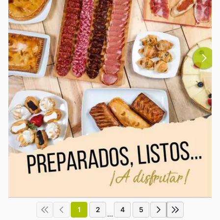
1
2
4
5
...