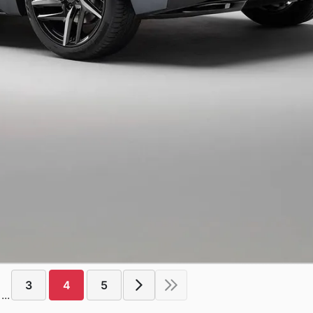
3
4
5
...