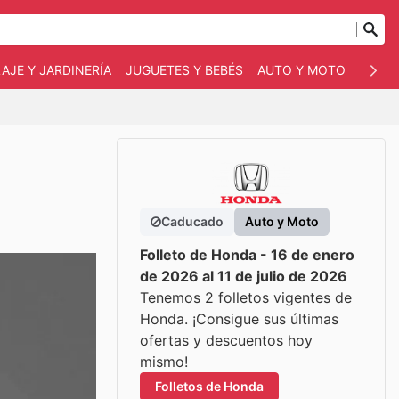
AJE Y JARDINERÍA
JUGUETES Y BEBÉS
AUTO Y MOTO
MASC
Caducado
Auto y Moto
Folleto de Honda - 16 de enero
de 2026 al 11 de julio de 2026
Tenemos 2 folletos vigentes de
Honda. ¡Consigue sus últimas
ofertas y descuentos hoy
mismo!
Folletos de Honda