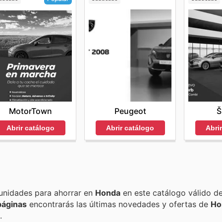
Peugeot
Š
MotorTown
Abrir catálogo
Abri
Abrir catálogo
Encuentra las mejores promociones, descuentos y oportunidades para ahorrar en
Honda
en este catálogo válido d
páginas
encontrarás las últimas novedades y ofertas de
Ho
.