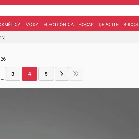
OSMÉTICA
MODA
ELECTRÓNICA
HOGAR
DEPORTE
BRICOL
026
026
3
4
5
...