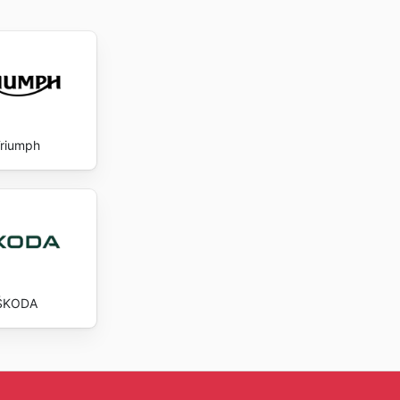
riumph
ŠKODA