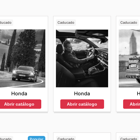
ducado
Caducado
Caducado
Honda
Honda
Abrir catálogo
Abrir catálogo
Abri
ducado
Caducado
Caducado
Popular