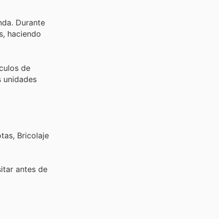
nda. Durante
s, haciendo
culos de
s unidades
as, Bricolaje
sitar
antes de