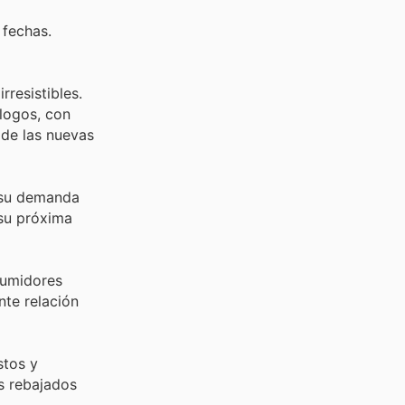
 fechas.
rresistibles.
logos, con
 de las nuevas
, su demanda
 su próxima
sumidores
nte relación
stos y
s rebajados