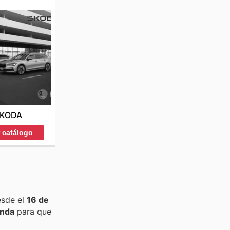
KODA
r catálogo
esde el
16 de
nda
para que