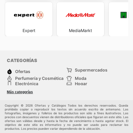
Expert
MediaMarkt
M
CATEGORÍAS
Supermercados
Ofertas
Perfumería y Cosmética
Moda
Electrónica
Hogar
Deporte
Bricolaje y jardinería
Más categorías
Juguetes y bebés
Auto y Moto
Mascotas
Otros
Copyright © 2026 Ofertas y Catálogos Todos los derechos reservados. Queda
prohibido copiar o reproducir los textos sin acuerdo escrito de antemano. Las
fotografías, imágenes y folletos de los productos son sólo a fines ilustrativos. Las
precios con descuentos vienen de distribuidores oficiales que figuran en este sitio. Las
ofertas son válidas desde y hasta la fecha de vencimiento o hasta agotar stock. El
objetivo de este sitio es informativo y no puede ser usado para reclamar los
productos. Los precios pueden variar dependiendo de la ubicación.