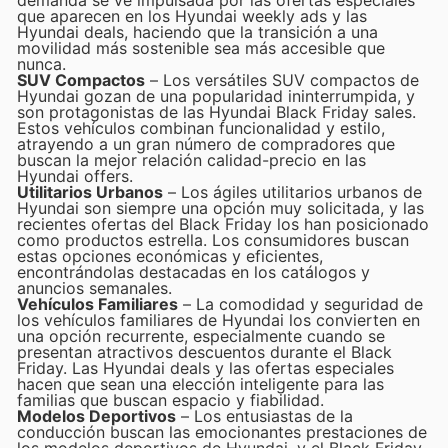
que aparecen en los Hyundai weekly ads y las
Hyundai deals, haciendo que la transición a una
movilidad más sostenible sea más accesible que
nunca.
SUV Compactos
– Los versátiles SUV compactos de
Hyundai gozan de una popularidad ininterrumpida, y
son protagonistas de las Hyundai Black Friday sales.
Estos vehículos combinan funcionalidad y estilo,
atrayendo a un gran número de compradores que
buscan la mejor relación calidad-precio en las
Hyundai offers.
Utilitarios Urbanos
– Los ágiles utilitarios urbanos de
Hyundai son siempre una opción muy solicitada, y las
recientes ofertas del Black Friday los han posicionado
como productos estrella. Los consumidores buscan
estas opciones económicas y eficientes,
encontrándolas destacadas en los catálogos y
anuncios semanales.
Vehículos Familiares
– La comodidad y seguridad de
los vehículos familiares de Hyundai los convierten en
una opción recurrente, especialmente cuando se
presentan atractivos descuentos durante el Black
Friday. Las Hyundai deals y las ofertas especiales
hacen que sean una elección inteligente para las
familias que buscan espacio y fiabilidad.
Modelos Deportivos
– Los entusiastas de la
conducción buscan las emocionantes prestaciones de
los modelos deportivos de Hyundai, y el Black Friday