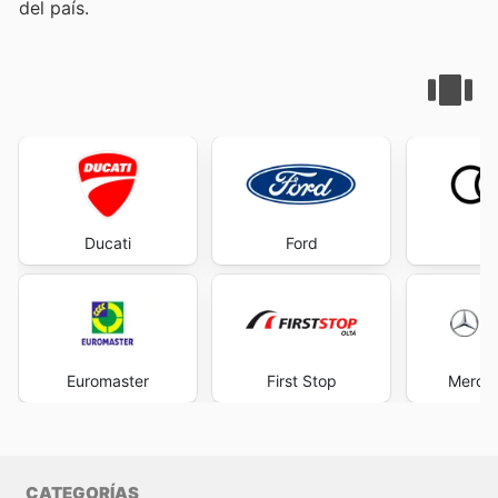
del país.
Ducati
Ford
A
Euromaster
First Stop
Merce
CATEGORÍAS