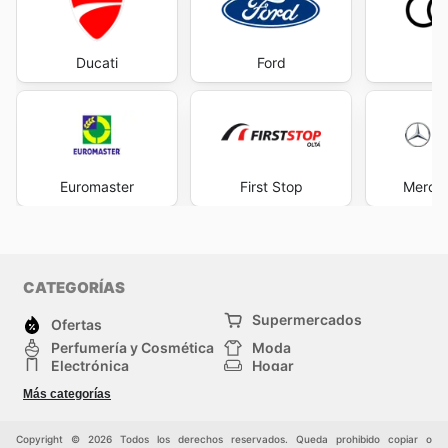
Ducati
Ford
A
Euromaster
First Stop
Merce
CATEGORÍAS
Supermercados
Ofertas
Perfumería y Cosmética
Moda
Electrónica
Hogar
Deporte
Bricolaje y jardinería
Más categorías
Juguetes y bebés
Auto y Moto
Mascotas
Otros
Copyright © 2026 Todos los derechos reservados. Queda prohibido copiar o