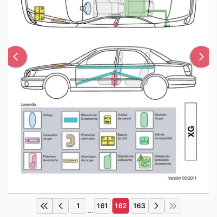
1
161
162
163
...