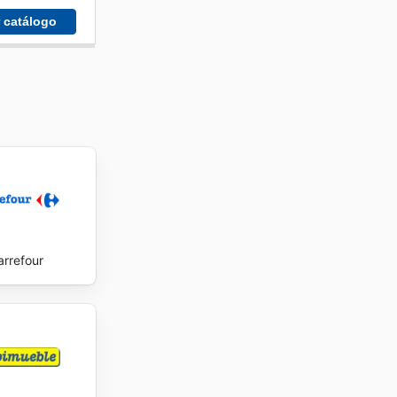
r catálogo
arrefour