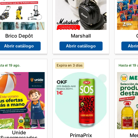
Brico Depôt
Marshall
Abrir catálogo
Abrir catálogo
Abri
ta el 19 ago.
Expira en 3 días
Hasta el 19 
Unide
PrimaPrix
Me
Supermercados