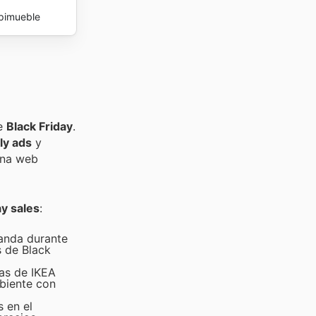
pimueble
de
Black Friday
.
ly ads
y
ina web
ay sales
:
manda durante
 de Black
ras de IKEA
biente con
 en el