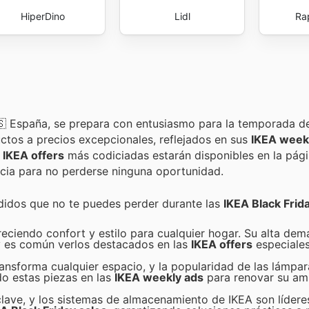
HiperDino
Lidl
Ra
 🇪🇸 España, se prepara con entusiasmo para la temporada 
ctos a precios excepcionales, reflejados en sus
IKEA week
s
IKEA offers
más codiciadas estarán disponibles en la pág
encia para no perderse ninguna oportunidad.
didos que no te puedes perder durante las
IKEA Black Frid
reciendo confort y estilo para cualquier hogar. Su alta de
 y es común verlos destacados en las
IKEA offers
especiales
transforma cualquier espacio, y la popularidad de las lámpa
o estas piezas en las
IKEA weekly ads
para renovar su am
clave, y los sistemas de almacenamiento de IKEA son líderes