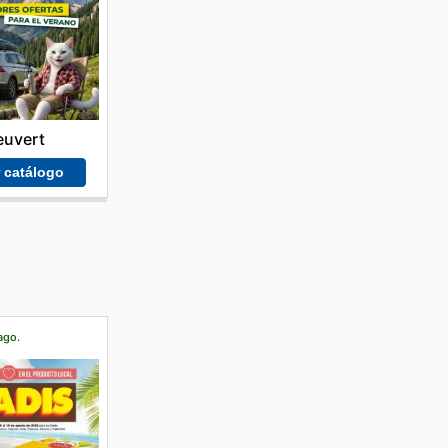
euvert
r catálogo
ago.