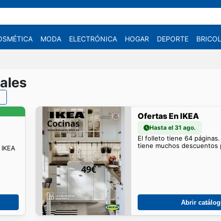
OSMÉTICA
MODA
ELECTRÓNICA
HOGAR
DEPORTE
BRICOL
ales
Ofertas En IKEA
Hasta el 31 ago.
El folleto tiene 64 páginas
tiene muchos descuentos p
o IKEA
Abrir catálo