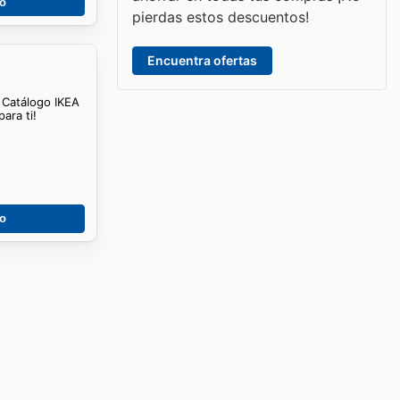
go
pierdas estos descuentos!
Encuentra ofertas
. Catálogo IKEA
ara ti!
go