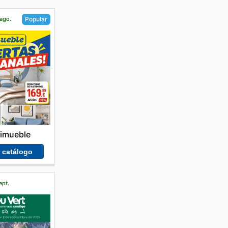
 ago.
Popular
imueble
r catálogo
ept.