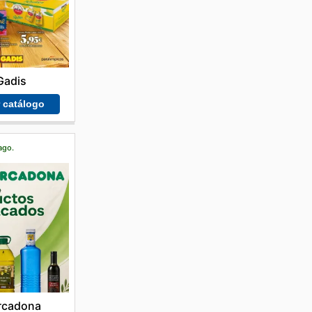
Gadis
r catálogo
ago.
rcadona