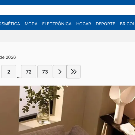
OSMÉTICA
MODA
ELECTRÓNICA
HOGAR
DEPORTE
BRICOL
6
 de 2026
2
72
73
...