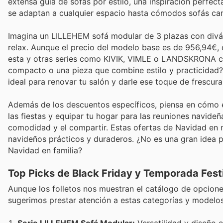
extensa guía de sofás por estilo, una inspiración perfec
se adaptan a cualquier espacio hasta cómodos sofás cama
Imagina un LILLEHEM sofá modular de 3 plazas con diván,
relax. Aunque el precio del modelo base es de 956,94€,
esta y otras series como KIVIK, VIMLE o LANDSKRONA con
compacto o una pieza que combine estilo y practicidad?
ideal para renovar tu salón y darle ese toque de frescur
Además de los descuentos específicos, piensa en cómo e
las fiestas y equipar tu hogar para las reuniones navideñ
comodidad y el compartir. Estas ofertas de Navidad en m
navideños prácticos y duraderos. ¿No es una gran idea pa
Navidad en familia?
Top Picks de Black Friday y Temporada Fest
Aunque los folletos nos muestran el catálogo de opciones
sugerimos prestar atención a estas categorías y modelo