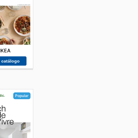
IKEA
r catálogo
dic.
Popular