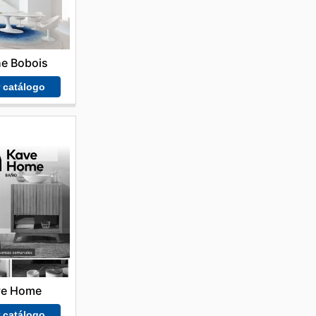
e Bobois
r catálogo
ve Home
r catálogo