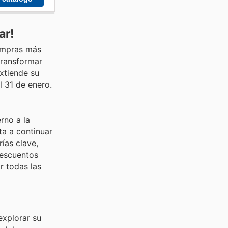
ar!
compras más
transformar
extiende su
l 31 de enero.
rno a la
ta a continuar
ías clave,
descuentos
r todas las
explorar su