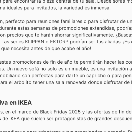
ta para encontrar la pieza central de tu sala. Desde sofás 
 ideales para invitados, la variedad es inmensa.
 perfecto para reuniones familiares o para disfrutar de u
 durante estas semanas de promociones extendidas, podría
 precios que te harán ahorrar significativamente. ¿Busca
 Las series KLIPPAN o EKTORP podrían ser tus aliadas. ¡Es
a que necesita antes de que acabe el año!
stas promociones de fin de año te permitirán hacer las c
as. Un nuevo sofá no solo es un mueble, es una invitación a
obiliario son perfectas para darte un capricho o para pen
ra el arbolito tener una sala renovada donde disfrutar de 
iva en IKEA
, en el marco de Black Friday 2025 y las ofertas de fin de
s de IKEA que suelen ser protagonistas de grandes descuen