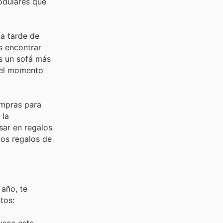
modulares que
na tarde de
s encontrar
s un sofá más
 el momento
ompras para
 la
sar en regalos
los regalos de
 año, te
tos: