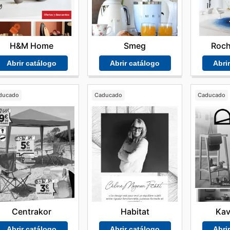
H&M Home
Smeg
Roch
Abrir catálogo
Abrir catálogo
Abri
ducado
Caducado
Caducado
Centrakor
Habitat
Ka
Abrir catálogo
Abrir catálogo
Abri