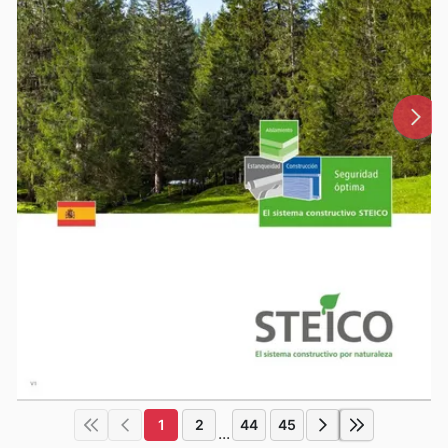
1
2
44
45
...