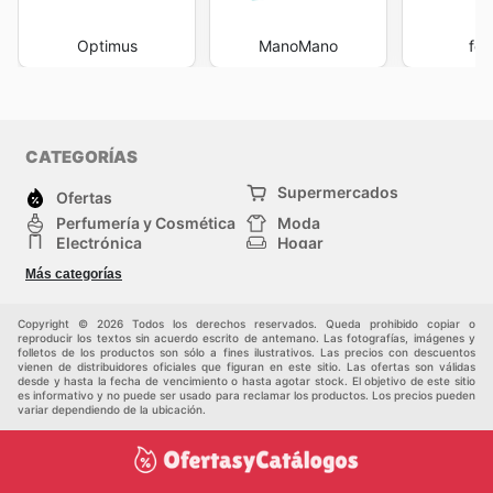
Optimus
ManoMano
fer
CATEGORÍAS
Supermercados
Ofertas
Perfumería y Cosmética
Moda
Electrónica
Hogar
Deporte
Bricolaje y jardinería
Más categorías
Juguetes y bebés
Auto y Moto
Mascotas
Otros
Copyright © 2026 Todos los derechos reservados. Queda prohibido copiar o
reproducir los textos sin acuerdo escrito de antemano. Las fotografías, imágenes y
folletos de los productos son sólo a fines ilustrativos. Las precios con descuentos
vienen de distribuidores oficiales que figuran en este sitio. Las ofertas son válidas
desde y hasta la fecha de vencimiento o hasta agotar stock. El objetivo de este sitio
es informativo y no puede ser usado para reclamar los productos. Los precios pueden
variar dependiendo de la ubicación.