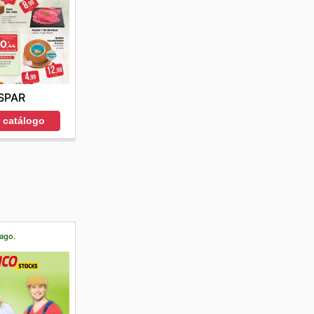
SPAR
r catálogo
 ago.