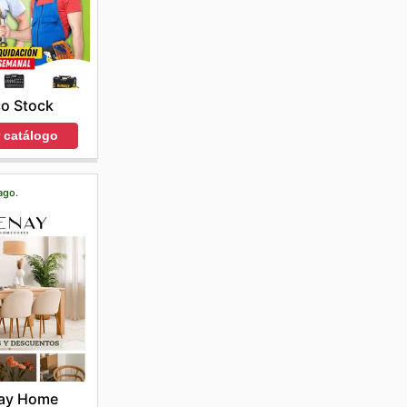
co Stock
r catálogo
ago.
ay Home