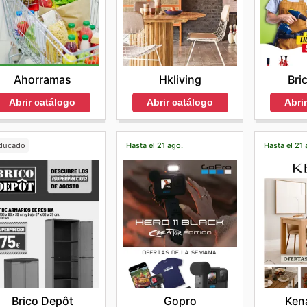
Ahorramas
Hkliving
Bri
Abrir catálogo
Abrir catálogo
Abri
ducado
Hasta el 21 ago.
Hasta el 21 
Brico Depôt
Gopro
Ken