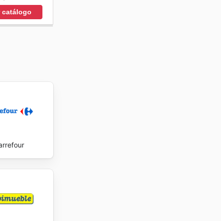
r catálogo
arrefour