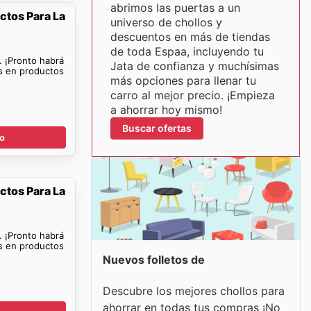
abrimos las puertas a un
ctos Para La
universo de chollos y
descuentos en más de tiendas
de toda Espaa, incluyendo tu
. ¡Pronto habrá
Jata de confianza y muchísimas
as en productos
más opciones para llenar tu
carro al mejor precio. ¡Empieza
a ahorrar hoy mismo!
Buscar ofertas
go
ctos Para La
. ¡Pronto habrá
as en productos
Nuevos folletos de
Descubre los mejores chollos para
ahorrar en todas tus compras ¡No