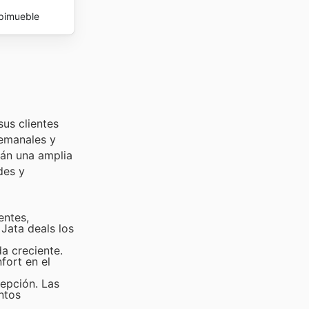
pimueble
sus clientes
semanales y
rán una amplia
des y
entes,
Jata deals los
a creciente.
fort en el
cepción. Las
ntos