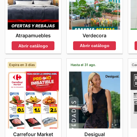
Verdecora
Atrapamuebles
Abrir catálogo
Abrir catálogo
Expira en 3 días
Hasta el 31 ago.
Ca
Carrefour Market
Desigual