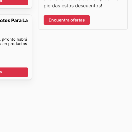
go
pierdas estos descuentos!
Encuentra ofertas
ctos Para La
. ¡Pronto habrá
as en productos
go