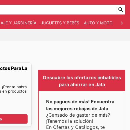
AJE Y JARDINERÍA
JUGUETES Y BEBÉS
AUTO Y MOTO
MASC
ctos Para La
Descubre los ofertazos imbatibles
para ahorrar en Jata
. ¡Pronto habrá
as en productos
No pagues de más! Encuentra
las mejores rebajas de Jata
¿Cansado de gastar de más?
go
¡Tenemos la solución!
En Ofertas y Catálogos, te