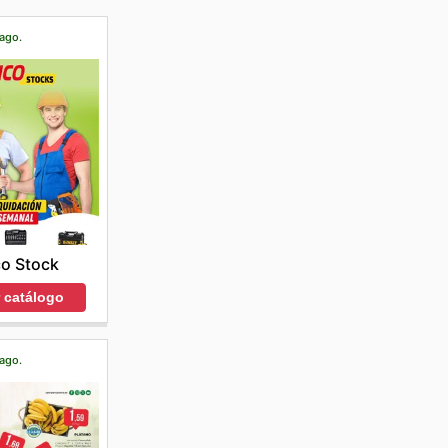
 ago.
co Stock
r catálogo
 ago.