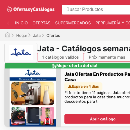
INICIO
OFERTAS
SUPERMERCADOS
PERFUMERÍA Y C
Hogar
Jata
Ofertas
Jata - Catálogos seman
1 catálogos validos
Próximamente mas!
¡Mejor oferta del día!
Jata Ofertas En Productos Pa
Casa
Expira en 4 días
El folleto tiene 11 páginas. Jata ofe
productos para la casa tiene mucho
descuentos para ti!
Abrir catálogo