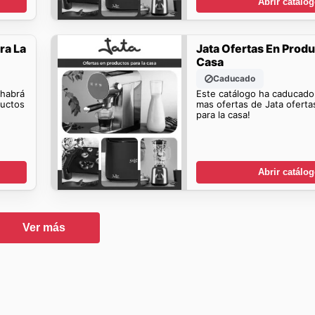
Abrir catálo
ra La
Jata Ofertas En Produ
Casa
Caducado
 habrá
Este catálogo ha caducado
ductos
mas ofertas de Jata ofert
para la casa!
Abrir catálo
Ver más