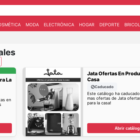
OSMÉTICA
MODA
ELECTRÓNICA
HOGAR
DEPORTE
BRICOL
ales
Jata Ofertas En Produ
Casa
ra La
Caducado
Este catálogo ha caducado
mas ofertas de Jata ofert
rtas en
para la casa!
s
Abrir catálo