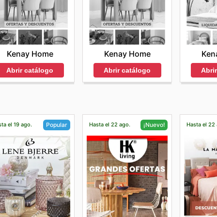
Kenay Home
Kenay Home
Ken
Abrir catálogo
Abrir catálogo
Abri
ta el 19 ago.
Hasta el 22 ago.
Hasta el 22
Popular
¡Nuevo!