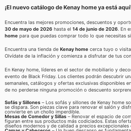
¡El nuevo catálogo de
Kenay home
ya está aquí
30 de mayo de 2026
hasta el
14 de junio de 2026
. En 
home
para que puedas comprar todo lo que necesitas si
Encuentra una tienda de
Kenay home
cerca tuyo o visita
Olvídate de la inflación y comienza a disfrutar de tus c
En Kenay home, líderes en el sector de mobiliario y dec
evento de Black Friday. Los clientes podrán descubrir u
semanales, catálogos y ofertas exclusivas disponibles en 
de no perderse ninguna promoción o descuento sorpren
Sofás y Sillones
– Los sofás y sillones de Kenay home so
se dispara. Son piezas clave para renovar el salón y dis
convierte en un chollo imperdible.
Mesas de Comedor y Sillas
– Renovar el espacio de com
figuran entre sus productos más codiciados. Estas ofert
diseños modernos y de calidad a precios excepcionales e
Camas y Cabeceros
– Un buen descanso es fundamental,