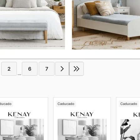
2
6
7
...
ducado
Caducado
Caducado