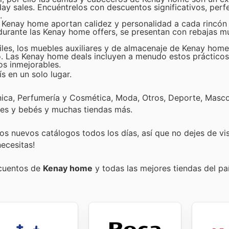
ay sales. Encuéntrelos con descuentos significativos, perf
.
 Kenay home aportan calidez y personalidad a cada rincón 
urante las Kenay home offers, se presentan con rebajas mu
iles, los muebles auxiliares y de almacenaje de Kenay hom
ño. Las Kenay home deals incluyen a menudo estos práctico
os inmejorables.
s en un solo lugar.
nica, Perfumería y Cosmética, Moda, Otros, Deporte, Mascot
tes y bebés y muchas tiendas más.
s nuevos catálogos todos los días, así que no dejes de vi
ecesitas!
scuentos de
Kenay home
y todas las mejores tiendas del paí