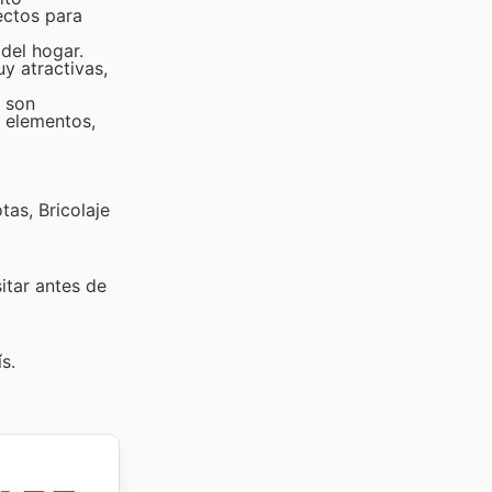
ectos para
del hogar.
y atractivas,
e son
s elementos,
as, Bricolaje
sitar
antes de
s.