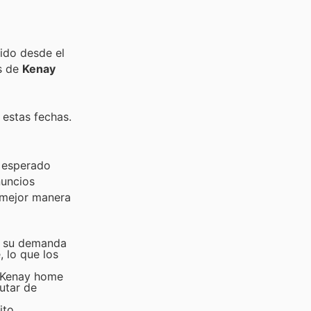
ido desde el
s de
Kenay
 estas fechas.
l esperado
nuncios
a mejor manera
y, su demanda
, lo que los
e Kenay home
utar de
ito