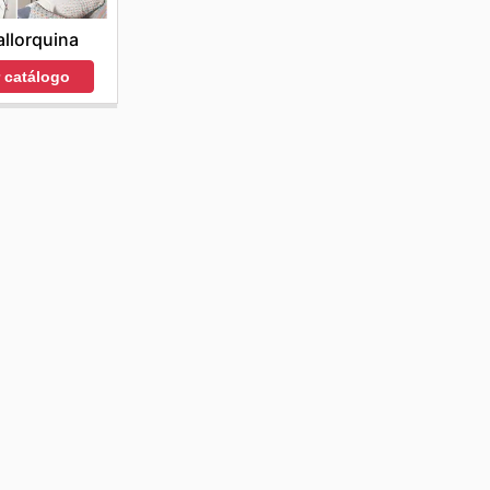
llorquina
r catálogo