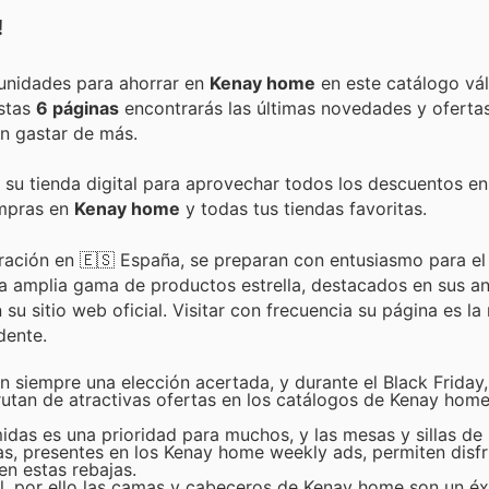
!
Encuentra las mejores promociones, descuentos y oportunidades para ahorrar en
Kenay home
en este catálogo vál
estas
6 páginas
encontrarás las últimas novedades y oferta
n gastar de más.
 su tienda digital para aprovechar todos los descuentos en
ompras en
Kenay home
y todas tus tiendas favoritas.
oración en 🇪🇸 España, se preparan con entusiasmo para e
na amplia gama de productos estrella, destacados en sus a
su sitio web oficial. Visitar con frecuencia su página es l
dente.
n siempre una elección acertada, y durante el Black Frida
frutan de atractivas ofertas en los catálogos de Kenay home
idas es una prioridad para muchos, y las mesas y sillas d
as, presentes en los Kenay home weekly ads, permiten disfr
n estas rebajas.
 por ello las camas y cabeceros de Kenay home son un éx